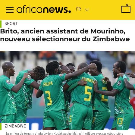
Passer
au
contenu
principal
SPORT
Brito, ancien assistant de Mourinho,
nouveau sélectionneur du Zimbabwe
ZIMBABWE
Le milieu de terrain zimbabwéen Kudakwashe Mahachi célèbre avec ses coéquipiers