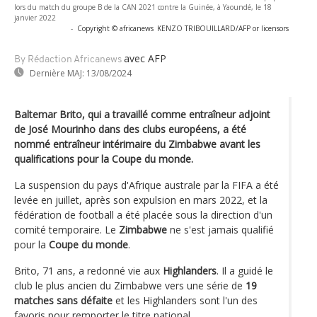
lors du match du groupe B de la CAN 2021 contre la Guinée, à Yaoundé, le 18
janvier 2022
-
Copyright © africanews
KENZO TRIBOUILLARD/AFP or licensors
avec AFP
By Rédaction Africanews
Dernière MAJ:
13/08/2024
Baltemar Brito, qui a travaillé comme entraîneur adjoint
de José Mourinho dans des clubs européens, a été
nommé entraîneur intérimaire du Zimbabwe avant les
qualifications pour la Coupe du monde.
La suspension du pays d'Afrique australe par la FIFA a été
levée en juillet, après son expulsion en mars 2022, et la
fédération de football a été placée sous la direction d'un
comité temporaire. Le
Zimbabwe
ne s'est jamais qualifié
pour la
Coupe du monde
.
Brito, 71 ans, a redonné vie aux
Highlanders
. Il a guidé le
club le plus ancien du Zimbabwe vers une série de
19
matches sans défaite
et les Highlanders sont l'un des
favoris pour remporter le titre national.