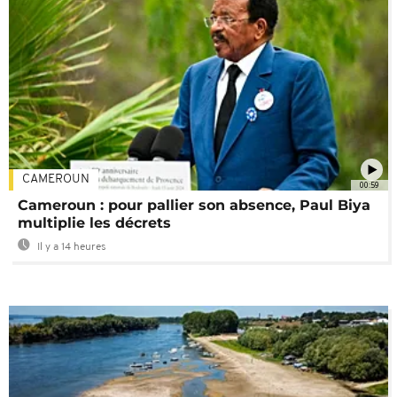
CAMEROUN
00:59
Cameroun : pour pallier son absence, Paul Biya
multiplie les décrets
Il y a 14 heures