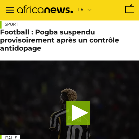
Passer
au
contenu
principal
SPORT
Football : Pogba suspendu
provisoirement après un contrôle
antidopage
ITALIE