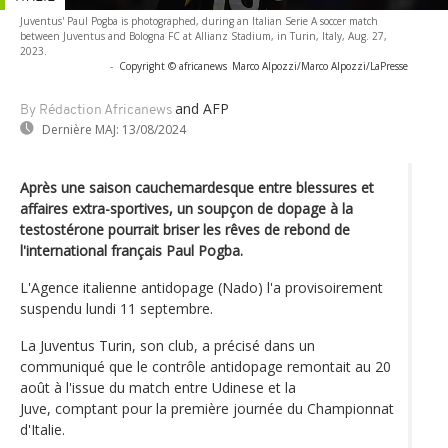
Juventus' Paul Pogba is photographed, during an Italian Serie A soccer match
between Juventus and Bologna FC at Allianz Stadium, in Turin, Italy, Aug. 27,
2023.
-
Copyright © africanews
Marco Alpozzi/Marco Alpozzi/LaPresse
and AFP
By Rédaction Africanews
Dernière MAJ:
13/08/2024
Après une saison cauchemardesque entre blessures et
affaires extra-sportives, un soupçon de dopage à la
testostérone pourrait briser les rêves de rebond de
l'international français Paul Pogba.
L'Agence italienne antidopage (Nado) l'a provisoirement
suspendu lundi 11 septembre.
La Juventus Turin, son club, a précisé dans un
communiqué que le contrôle antidopage remontait au 20
août à l'issue du match entre Udinese et la
Juve, comptant pour la première journée du Championnat
d'Italie.