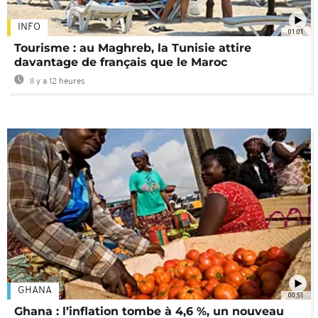
INFO
01:01
Tourisme : au Maghreb, la Tunisie attire
davantage de français que le Maroc
Il y a 12 heures
GHANA
00:51
Ghana : l’inflation tombe à 4,6 %, un nouveau