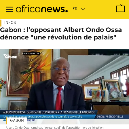
Passer
au
contenu
principal
INFOS
Gabon : l’opposant Albert Ondo Ossa
dénonce "une révolution de palais"
GABON
Albert Ondo Ossa, candidat "consensuel" de l'opposition lors de l'élection