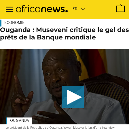
Passer
au
contenu
principal
ECONOMIE
Ouganda : Museveni critique le gel des
prêts de la Banque mondiale
OUGANDA
Le président de la République d'Ouganda, Yoweri Museveni, lors d'une interview,