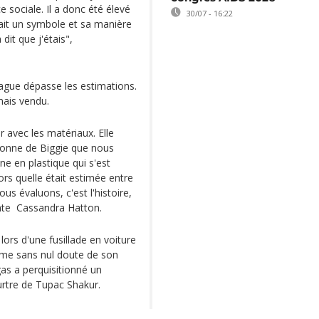
e sociale. Il a donc été élevé
30/07 - 16:22
ait un symbole et sa manière
dit que j'étais",
ague dépasse les estimations.
mais vendu.
ir avec les matériaux. Elle
ronne de Biggie que nous
e en plastique qui s'est
rs quelle était estimée entre
us évaluons, c'est l'histoire,
conte Cassandra Hatton.
lors d'une fusillade en voiture
time sans nul doute de son
gas a perquisitionné un
urtre de Tupac Shakur.