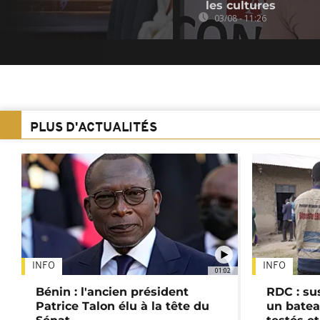
les cultures
03/08 - 11:26
PLUS D'ACTUALITÉS
INFO
INFO
01:02
Bénin : l'ancien président
RDC : su
Patrice Talon élu à la tête du
un batea