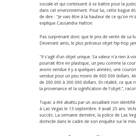
sociale et qui continuent à se battre pour la justic
dans cet environnement. Pour lui, cette bague ét
de dire : "Je vais être à la hauteur de ce qu'on m'a 
explique Cassandra Hatton.
Pas surprenant donc que le prix de vente de sa b
Devenant ainsi, le plus précieux objet hip-hop ja
"Il s'agit d'un objet unique. Sa valeur n'a rien à vo
pourrait être en plastique, un peu comme la cou
avons vendue il y a quelques années, une couronn
vendue pour un peu moins de 600 000 dollars. Alo
de 200 000 à 300 000 dollars. En réalité, ce que no
la provenance et la signification de l'objet.’’, ra
Tupac a été abattu par un assaillant non identifié 
à Las Vegas le 13 septembre. Il avait 25 ans. Vic
succès. La semaine dernière, la police de Las Ve
domicile dans le cadre de son enquête sur le me