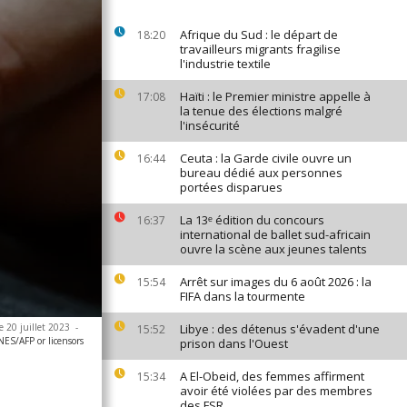
Afrique du Sud : le départ de
18:20
travailleurs migrants fragilise
l'industrie textile
Haïti : le Premier ministre appelle à
17:08
la tenue des élections malgré
l'insécurité
Ceuta : la Garde civile ouvre un
16:44
bureau dédié aux personnes
portées disparues
La 13ᵉ édition du concours
16:37
international de ballet sud-africain
ouvre la scène aux jeunes talents
Arrêt sur images du 6 août 2026 : la
15:54
FIFA dans la tourmente
e 20 juillet 2023
-
Libye : des détenus s'évadent d'une
15:52
ES/AFP or licensors
prison dans l'Ouest
A El-Obeid, des femmes affirment
15:34
avoir été violées par des membres
des FSR