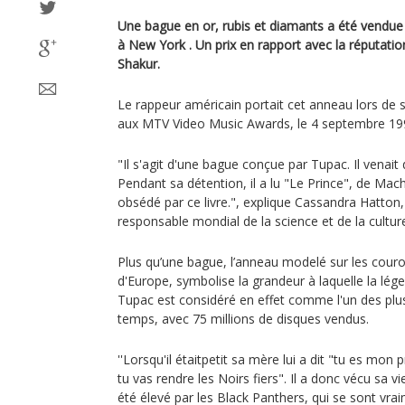
Une bague en or, rubis et diamants a été vendue 
à New York . Un prix en rapport avec la réputat
Shakur.
Le rappeur américain portait cet anneau lors de s
aux MTV Video Music Awards, le 4 septembre 19
"Il s'agit d'une bague conçue par Tupac. Il venait 
Pendant sa détention, il a lu "Le Prince", de Mac
obsédé par ce livre.", explique Cassandra Hatton,
responsable mondial de la science et de la cultur
Plus qu’une bague, l’anneau modelé sur les cour
d'Europe, symbolise la grandeur à laquelle la lég
Tupac est considéré en effet comme l'un des plu
temps, avec 75 millions de disques vendus.
''Lorsqu'il étaitpetit sa mère lui a dit "tu es mon 
tu vas rendre les Noirs fiers". Il a donc vécu sa v
été élevé par les Black Panthers, qui se sont vrai