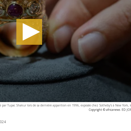
 par Tupac Shakur lors de sa dernière apparition en 1996, exposée chez Sotheby's à New York, l
Copyright © africanews
ED JON
024