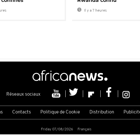
 confinés
Rwanda connu
eures
Il y a 7 heures
Réseaux sociaux
ns
Contacts
Politique de Cookie
Distribution
Publicit
Friday 07/08/2026