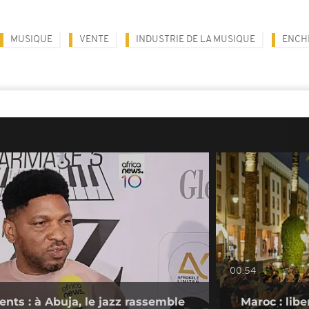
MUSIQUE
VENTE
INDUSTRIE DE LA MUSIQUE
ENCH
00:54
nts : à Abuja, le jazz rassemble
Maroc : lib