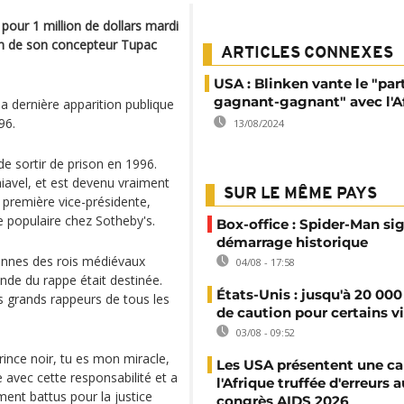
pour 1 million de dollars mardi
ion de son concepteur Tupac
ARTICLES CONNEXES
USA : Blinken vante le "par
gagnant-gagnant" avec l'A
a dernière apparition publique
96.
13/08/2024
de sortir de prison en 1996.
hiavel, et est devenu vraiment
SUR LE MÊME PAYS
 première vice-présidente,
e populaire chez Sotheby's.
Box-office : Spider-Man si
démarrage historique
onnes des rois médiévaux
04/08 - 17:58
ende du rappe était destinée.
États-Unis : jusqu'à 20 000
s grands rappeurs de tous les
de caution pour certains v
03/08 - 09:52
prince noir, tu es mon miracle,
Les USA présentent une ca
ie avec cette responsabilité et a
l'Afrique truffée d'erreurs a
ment battus pour la justice
congrès AIDS 2026