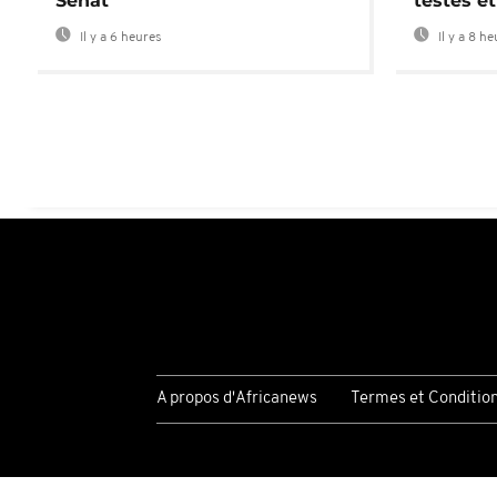
Sénat
testés et
Il y a 6 heures
Il y a 8 h
A propos d'Africanews
Termes et Conditio