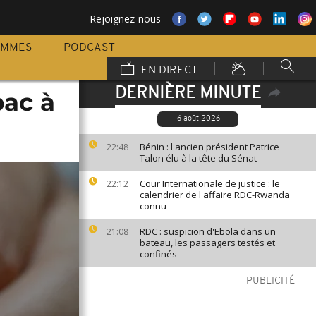
Rejoignez-nous
AMMES
PODCAST
EN DIRECT
DERNIÈRE MINUTE
pac à
6 août 2026
Bénin : l'ancien président Patrice
22:48
Talon élu à la tête du Sénat
Cour Internationale de justice : le
22:12
calendrier de l'affaire RDC-Rwanda
connu
RDC : suspicion d'Ebola dans un
21:08
bateau, les passagers testés et
confinés
PUBLICITÉ