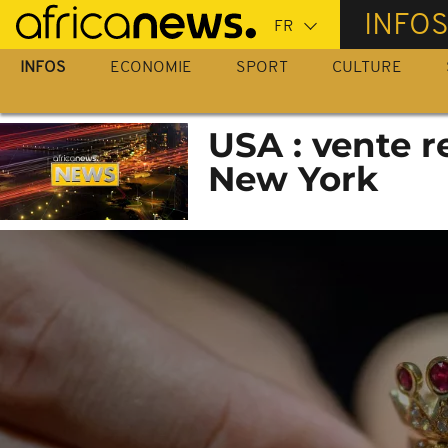
Passer
INFO
au
contenu
INFOS
ECONOMIE
SPORT
CULTURE
principal
USA : vente 
New York