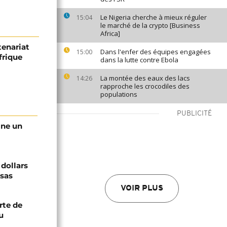
Le Nigeria cherche à mieux réguler
15:04
le marché de la crypto [Business
Africa]
tenariat
Dans l'enfer des équipes engagées
15:00
frique
dans la lutte contre Ebola
La montée des eaux des lacs
14:26
rapproche les crocodiles des
populations
PUBLICITÉ
gne un
 dollars
isas
VOIR PLUS
rte de
u