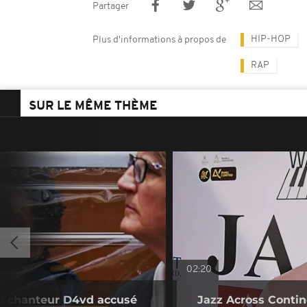
Partager
HIP-HOP
Plus d'informations à propos de
RAP
SUR LE MÊME THÈME
02:20
du chanteur D4vd accusé
Jazz Across Contine