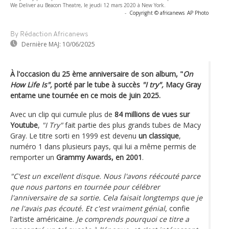
We Deliver au Beacon Theatre, le jeudi 12 mars 2020 à New York.
-
Copyright © africanews
AP Photo
By Rédaction Africanews
Dernière MAJ:
10/06/2025
À l'occasion du 25 ème anniversaire de son album, "
On
How Life Is",
porté par le tube à succès
"I try",
Macy Gray
entame une tournée en ce mois de juin 2025.
Avec un clip qui cumule plus de
84 millions de vues sur
Youtube
,
"I Try"
fait partie des plus grands tubes de Macy
Gray. Le titre sorti en 1999 est devenu
un classique
,
numéro 1 dans plusieurs pays, qui lui a même permis de
remporter un
Grammy Awards, en 2001
.
"C'est un excellent disque. Nous l'avons réécouté parce
que nous partons en tournée pour célébrer
l'anniversaire de sa sortie. Cela faisait longtemps que je
ne l'avais pas écouté. Et c'est vraiment génial
, confie
l'artiste américaine.
Je comprends pourquoi ce titre a