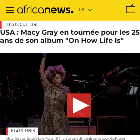
Passer
au
contenu
principal
THIS IS CULTURE
USA : Macy Gray en tournée pour les 25
ans de son album "On How Life Is"
ETATS-UNIS
Macy Gray participe à Love Rocks NYC, un concert de bienfaisance pour God's Love