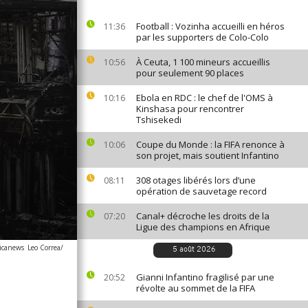
Football : Vozinha accueilli en héros
11:36
par les supporters de Colo-Colo
À Ceuta, 1 100 mineurs accueillis
10:56
pour seulement 90 places
Ebola en RDC : le chef de l'OMS à
10:16
Kinshasa pour rencontrer
Tshisekedi
Coupe du Monde : la FIFA renonce à
10:06
son projet, mais soutient Infantino
308 otages libérés lors d’une
08:11
opération de sauvetage record
Canal+ décroche les droits de la
07:20
Ligue des champions en Afrique
ricanews
Leo Correa/
5 août 2026
Gianni Infantino fragilisé par une
20:52
révolte au sommet de la FIFA