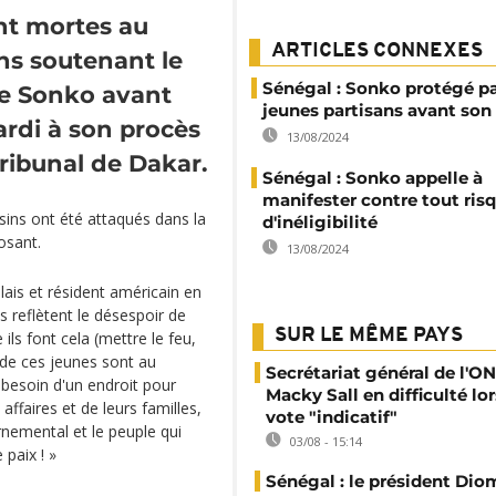
nt mortes au
ARTICLES CONNEXES
ns soutenant le
Sénégal : Sonko protégé pa
ne Sonko avant
jeunes partisans avant son
mardi à son procès
13/08/2024
tribunal de Dakar.
Sénégal : Sonko appelle à
manifester contre tout ris
sins ont été attaqués dans la
d'inéligibilité
posant.
13/08/2024
ais et résident américain en
s reflètent le désespoir de
SUR LE MÊME PAYS
ils font cela (mettre le feu,
s de ces jeunes sont au
Secrétariat général de l'ON
e besoin d'un endroit pour
Macky Sall en difficulté lor
 affaires et de leurs familles,
vote "indicatif"
ernemental et le peuple qui
03/08 - 15:14
paix ! »
Sénégal : le président Di