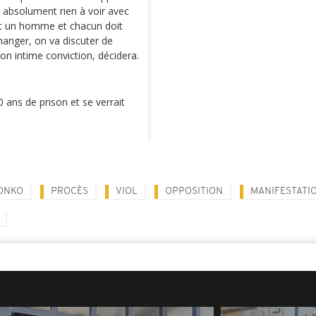
a absolument rien à voir avec
et un homme et chacun doit
hanger, on va discuter de
son intime conviction, décidera.
 ans de prison et se verrait
ONKO
PROCÈS
VIOL
OPPOSITION
MANIFESTATI