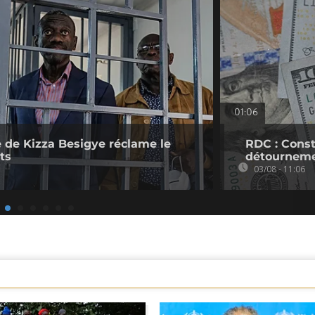
01:06
 de Kizza Besigye réclame le
RDC : Cons
ts
détournem
03/08 - 11:06