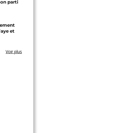
son parti
chement
aye et
Voir plus