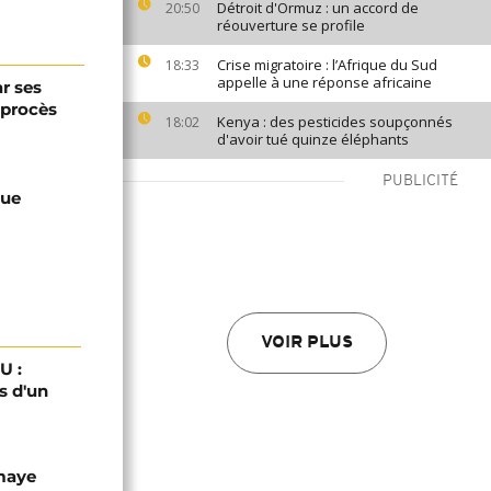
Détroit d'Ormuz : un accord de
20:50
réouverture se profile
Crise migratoire : l’Afrique du Sud
18:33
appelle à une réponse africaine
r ses
 procès
Kenya : des pesticides soupçonnés
18:02
d'avoir tué quinze éléphants
PUBLICITÉ
que
VOIR PLUS
U :
s d'un
omaye