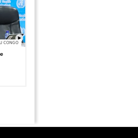
DU CONGO
01:02
de