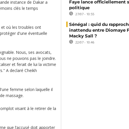
Faye lance officiellement 
grande instance de Dakar a
politique
émoins clés le temps
27/07 - 10:55
Sénégal : quid du rappro
 et où les troubles ont
inattendu entre Diomaye F
protéger d'une éventuelle
Macky Sall ?
22/07 - 10:46
joignable. Nous, ses avocats,
ous ne pouvons pas le joindre.
caliser et ferait de lui la victime
rs." A declaré Cheikh
'une femme selon laquelle il
on de massage.
complot visant à le retirer de la
time que l’accusé doit apporter