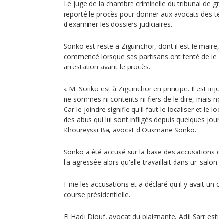
Le juge de la chambre criminelle du tribunal de 
reporté le procès pour donner aux avocats des t
d'examiner les dossiers judiciaires.
Sonko est resté à Ziguinchor, dont il est le maire,
commencé lorsque ses partisans ont tenté de le 
arrestation avant le procès.
« M. Sonko est à Ziguinchor en principe. Il est in
ne sommes ni contents ni fiers de le dire, mais n
Car le joindre signifie qu'il faut le localiser et le lo
des abus qui lui sont infligés depuis quelques jou
Khoureyssi Ba, avocat d'Ousmane Sonko.
Sonko a été accusé sur la base des accusations d
l'a agressée alors qu'elle travaillait dans un sal
Il nie les accusations et a déclaré qu'il y avait un 
course présidentielle.
El Hadj Diouf, avocat du plaignante, Adji Sarr es