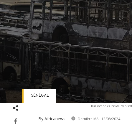
SÉNÉGAL
Volume
Bus incendiés lors de manifes
90%
By Africanews
Dernière MAJ:
13/08/2024