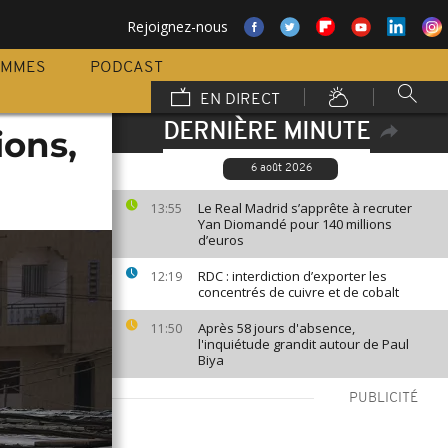
Rejoignez-nous
AMMES
PODCAST
EN DIRECT
DERNIÈRE MINUTE
ions,
6 août 2026
Le Real Madrid s’apprête à recruter
13:55
Yan Diomandé pour 140 millions
d’euros
RDC : interdiction d’exporter les
12:19
concentrés de cuivre et de cobalt
Après 58 jours d'absence,
11:50
l'inquiétude grandit autour de Paul
Biya
PUBLICITÉ