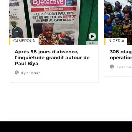
CAMEROUN
NIGÉRIA
02:03
Après 58 jours d'absence,
308 otag
l'inquiétude grandit autour de
opératio
Paul Biya
Il y a 1 he
Il y a 1 heure