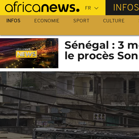
Passer
INFO
au
contenu
INFOS
ECONOMIE
SPORT
CULTURE
principal
Sénégal : 3 m
le procès Son