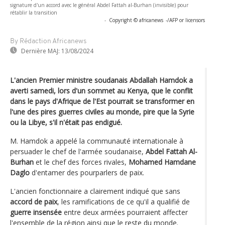
signature d'un accord avec le général Abdel Fattah al-Burhan (invisible) pour
rétablir la transition
-
Copyright © africanews
-/AFP or licensors
By Rédaction Africanews
Dernière MAJ:
13/08/2024
L'ancien Premier ministre soudanais Abdallah Hamdok a
averti samedi, lors d'un sommet au Kenya, que le conflit
dans le pays d'Afrique de l'Est pourrait se transformer en
l'une des pires guerres civiles au monde, pire que la Syrie
ou la Libye, s'il n'était pas endigué.
M. Hamdok a appelé la communauté internationale à
persuader le chef de l'armée soudanaise,
Abdel Fattah Al-
Burhan
et le chef des forces rivales,
Mohamed Hamdane
Daglo
d'entamer des pourparlers de paix.
L'ancien fonctionnaire a clairement indiqué que sans
accord de paix
, les ramifications de ce qu'il a qualifié de
guerre insensée
entre deux armées pourraient affecter
l'ensemble de la région ainsi que le reste du monde.