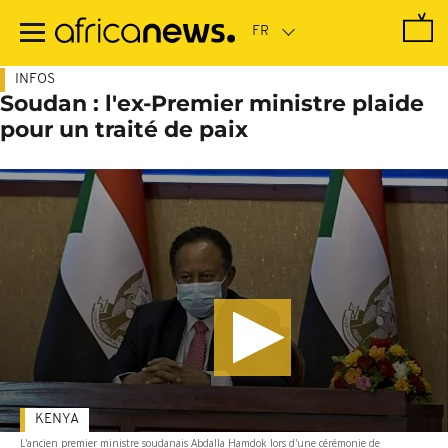
Passer
au
contenu
principal
INFOS
Soudan : l'ex-Premier ministre plaide
pour un traité de paix
KENYA
L'ancien premier ministre soudanais Abdalla Hamdok lors d'une cérémonie de