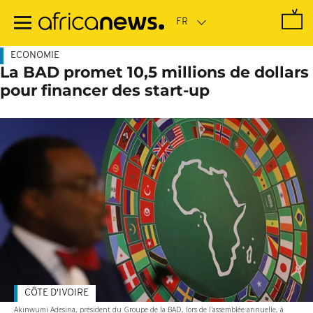
Passer
au
contenu
principal
ECONOMIE
La BAD promet 10,5 millions de dollars
pour financer des start-up
CÔTE D'IVOIRE
Akinwumi Adesina, président du Groupe de la BAD, lors de l'assemblée annuelle, à