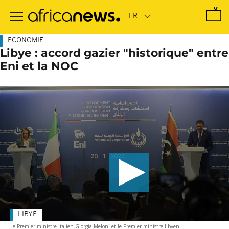
Passer
au
contenu
principal
ECONOMIE
Libye : accord gazier "historique" entre
Eni et la NOC
LIBYE
Le Premier ministre italien Giorgia Meloni et le Premier ministre libyen