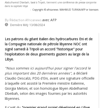
Abdulhamid Dbeibah, basé à Tripoli, tiennent une conférence de presse conjointe
dans la capitale libye
-
Copyright © africanews
MAHMUD TURKIA/AFP or licensors
avec AFP
By Rédaction Africanews
Dernière MAJ:
13/08/2024
Les patrons du géant italien des hydrocarbures Eni et de
la Compagnie nationale de pétrole libyenne NOC ont
signé samedi à Tripoli un accord "historique" pour
l'exploitation de deux gisements gaziers au large de la
Libye.
"Nous sommes ici aujourd'hui pour signer l'accord le
plus important des 20 dernières années"
, a déclaré
Claudio Descalzi, PDG d'Eni, avant une signature officielle
à laquelle ont assisté la Première ministre italienne,
Giorgia Meloni, et son homologue libyen Abdelhamid
Dbeibah, selon des images fournies par les autorités
libyennes.
Il s'agit du
"premier grand projet développé en Libye