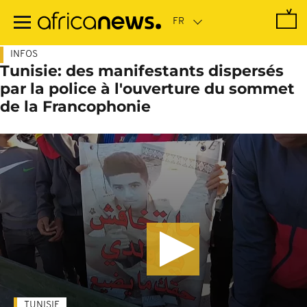
Passer
au
contenu
principal
INFOS
Tunisie: des manifestants dispersés
par la police à l'ouverture du sommet
de la Francophonie
TUNISIE