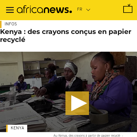
Passer
au
contenu
principal
INFOS
Kenya : des crayons conçus en papier
recyclé
KENYA
Au Kenya, des crayons à partir de papier recyclé
-