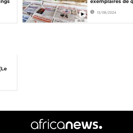
ings
exemplaires de 
é à
journaux indépe
13/08/2024
iya
saisis
00:55
[Le