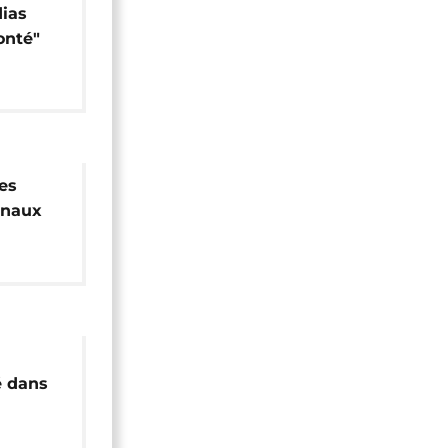
dias
onté"
les
rnaux
ion
é dans
nti ?