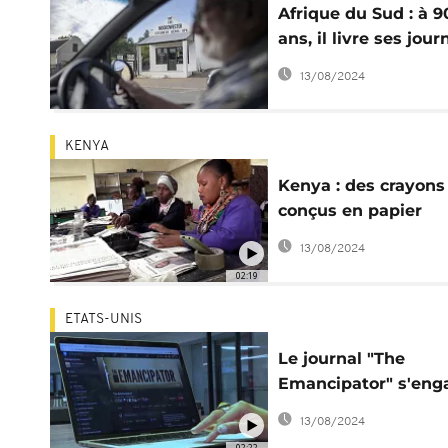
Afrique du Sud : à 9
ans, il livre ses jou
dans le désert
13/08/2024
KENYA
Kenya : des crayons
conçus en papier
recyclé
13/08/2024
02:19
ETATS-UNIS
Le journal "The
Emancipator" s'eng
dans la lutte contre 
13/08/2024
racisme
02:22