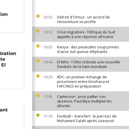
e
tion
Détroit d'Ormuz : un accord de
20:50
réouverture se profile
Crise migratoire : l’Afrique du Sud
18:33
appelle à une réponse africaine
Kenya : des pesticides soupçonnés
18:02
d'avoir tué quinze éléphants
bération
ste
El Niño : l'ONU redoute une nouvelle
16:44
 El
flambée de la faim mondiale
RDC: un premier échange de
16:20
prisonniers entre Kinshasa et
l'AFC/M23 en préparation
Cameroun : pour pallier son
15:45
absence, Paul Biya multiplie les
décrets
çant
Football – transfert : le pari turc de
15:39
Mohamed Salah après Liverpool