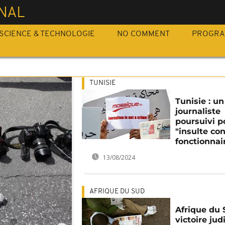
NAL
SCIENCE & TECHNOLOGIE
NO COMMENT
PROGR
TUNISIE
Tunisie : un
journaliste
poursuivi p
"insulte co
fonctionnai
13/08/2024
AFRIQUE DU SUD
Afrique du 
victoire jud