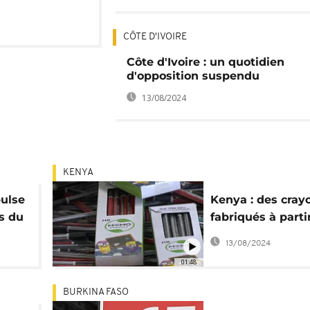
CÔTE D'IVOIRE
Côte d'Ivoire : un quotidien
d'opposition suspendu
13/08/2024
KENYA
pulse
Kenya : des cray
s du
fabriqués à parti
ion
vieux journaux
13/08/2024
01:48
BURKINA FASO