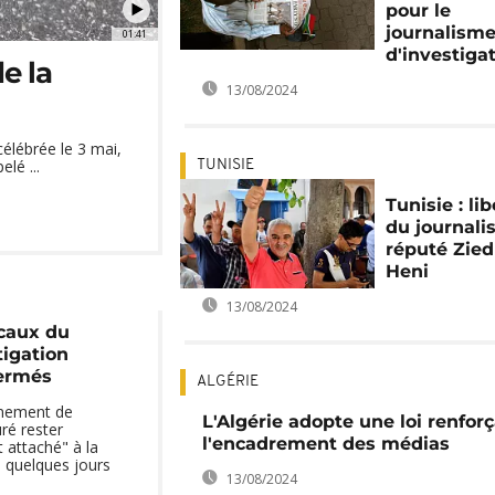
pour le
journalism
01:41
d'investiga
e la
13/08/2024
célébrée le 3 mai,
lé ...
TUNISIE
Tunisie : li
du journali
réputé Zied
Heni
13/08/2024
ocaux du
tigation
ermés
ALGÉRIE
rnement de
L'Algérie adopte une loi renfor
uré rester
l'encadrement des médias
attaché" à la
, quelques jours
13/08/2024