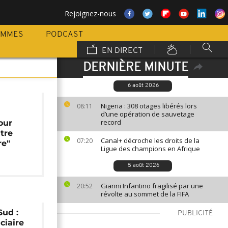
Rejoignez-nous
AMMES
PODCAST
EN DIRECT
DERNIÈRE MINUTE
6 août 2026
Nigeria : 308 otages libérés lors
08:11
d’une opération de sauvetage
record
our
ntre
Canal+ décroche les droits de la
07:20
re"
Ligue des champions en Afrique
5 août 2026
Gianni Infantino fragilisé par une
20:52
révolte au sommet de la FIFA
Sud :
PUBLICITÉ
iciaire