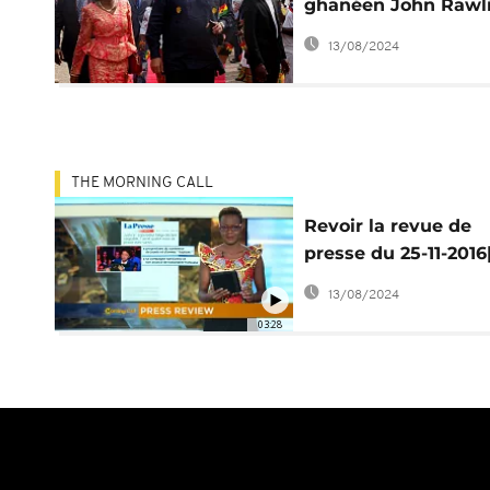
ghanéen John Rawl
dément avoir appel
13/08/2024
l'éviction de Paul B
THE MORNING CALL
Revoir la revue de
presse du 25-11-2016
Morning Call]
13/08/2024
03:28