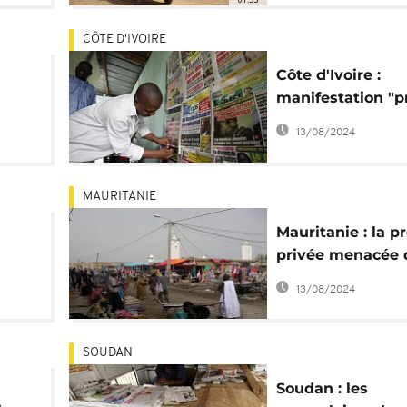
CÔTE D'IVOIRE
Côte d'Ivoire :
manifestation "p
ning
morte" lundi
13/08/2024
MAURITANIE
Mauritanie : la p
privée menacée 
disparition à ca
13/08/2024
tion
difficultés financ
SOUDAN
Soudan : les