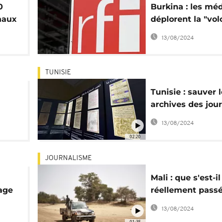
0
Burkina : les mé
rnaux
déplorent la "vol
de "contrôler
13/08/2024
l'information"
TUNISIE
Tunisie : sauver 
archives des jou
par la numérisat
13/08/2024
02:20
JOURNALISME
Mali : que s'est-il
age
réellement pass
le
le village de Bou
13/08/2024
01:35