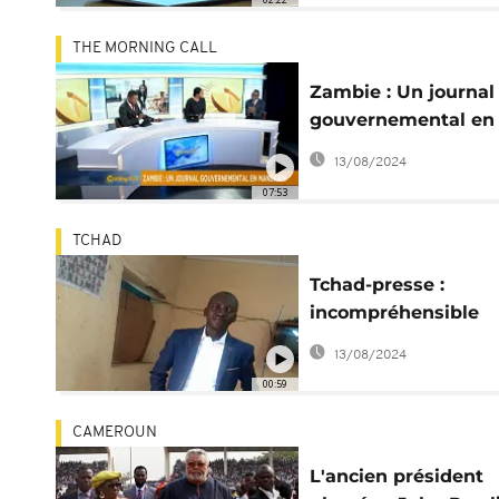
THE MORNING CALL
Zambie : Un journal
gouvernemental en
mandarin [The Mor
13/08/2024
Call]
07:53
TCHAD
Tchad-presse :
incompréhensible
arrestation d'un
13/08/2024
directeur de publica
00:59
CAMEROUN
L'ancien président