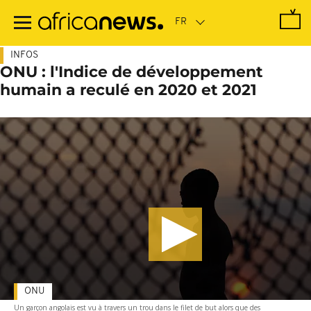
Passer
au
contenu
principal
INFOS
ONU : l'Indice de développement
humain a reculé en 2020 et 2021
ONU
Un garçon angolais est vu à travers un trou dans le filet de but alors que des