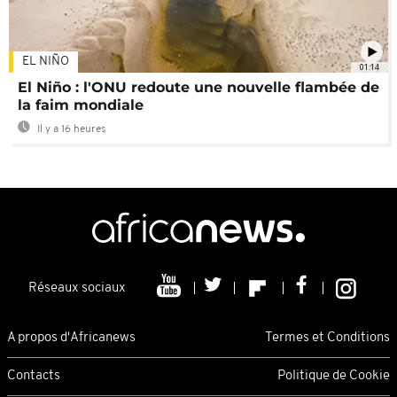
EL NIÑO
01:14
El Niño : l'ONU redoute une nouvelle flambée de
la faim mondiale
Il y a 16 heures
Réseaux sociaux
A propos d'Africanews
Termes et Conditions
Contacts
Politique de Cookie