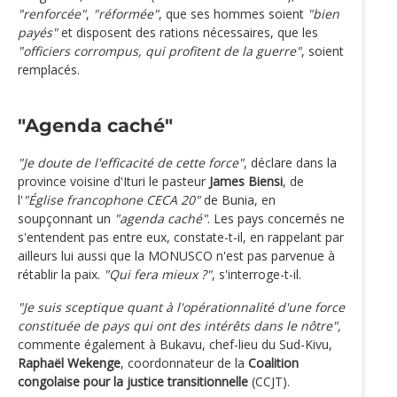
"renforcée"
,
"réformée"
, que ses hommes soient
"bien
payés"
et disposent des rations nécessaires, que les
"officiers corrompus, qui profitent de la guerre"
, soient
remplacés.
"Agenda caché"
"Je doute de l'efficacité de cette force"
, déclare dans la
province voisine d'Ituri le pasteur
James Biensi
, de
l'
"Église francophone CECA 20"
de Bunia, en
soupçonnant un
"agenda caché"
. Les pays concernés ne
s'entendent pas entre eux, constate-t-il, en rappelant par
ailleurs lui aussi que la MONUSCO n'est pas parvenue à
rétablir la paix.
"Qui fera mieux ?"
, s'interroge-t-il.
"Je suis sceptique quant à l'opérationnalité d'une force
constituée de pays qui ont des intérêts dans le nôtre",
commente également à Bukavu, chef-lieu du Sud-Kivu,
Raphaël Wekenge
, coordonnateur de la
Coalition
congolaise pour la justice transitionnelle
(CCJT).