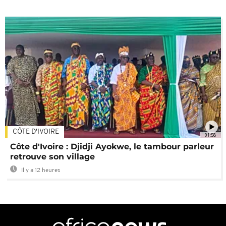
CÔTE D'IVOIRE
01:58
Côte d'Ivoire : Djidji Ayokwe, le tambour parleur
retrouve son village
Il y a 12 heures