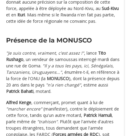
donnait aucune précision sur la composition de cette
force, appelée à être déployée au Nord-Kivu, au
Sud-Kivu
et en
Ituri
. Mais même si le Rwanda n'en fait pas partie,
cette idée de force régionale ne convainc pas.
Présence de la MONUSCO
"Je suis contre, vraiment, c'est assez !"
, lance
Tito
Rushago
, un vendeur de samoussas interrogé mardi dans
une rue de Goma.
"Il y a tous les pays, ici, Sénégalais,
Tanzaniens, Uruguayens..."
, énumère-t-il, en référence à
la force de l'ONU (la
MONUSCO
), dont la présence depuis
20 ans dans le pays
"n'a rien changé"
, estime aussi
Patrick Bahati
, motard.
Alfred Kenge
, commerçant, promet quant à lui de
"marcher encore"
(manifester), contre le déploiement de
cette force, tandis qu'un autre motard,
Patrick Hamuli
,
parle même de
"trahison"
. Plutôt que l'arrivée d'autres
troupes étrangères, tous demandent que l'armée
congolaise, les FARDC (
Forces armées de RDC
), soit