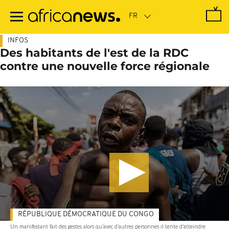
Passer
au
contenu
principal
INFOS
Des habitants de l'est de la RDC
contre une nouvelle force régionale
RÉPUBLIQUE DÉMOCRATIQUE DU CONGO
Un manifestant fait des gestes alors qu'avec d'autres personnes il tente d'atteindre