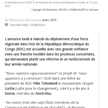
la frontière entre la RDC et le Rwanda lors d'une manifestation à Goma, le 15 juin
2022
-
Copyright © africanews
MICHEL LUNANGA/AFP or licensors
avec AFP
By Rédaction Africanews
Dernière MAJ:
13/08/2024
L'annonce lundi à Nairobi du déploiement d'une force
régionale dans l'est de la République démocratique du
Congo (RDC) est accueillie avec une grande méfiance
voire une franche hostilité dans les provinces concernées,
qui demandent plutôt une réforme et un renforcement de
leur armée nationale.
"Nous rejetons vigoureusement"
ce projet et
"vous
appelons à y renoncer"
, écrit dans une lettre au
président de RDC
Félix Tshisekedi
le mouvement citoyen
Lucha
(Lutte pour le changement), créé il y a dix ans à
Goma
, chef-lieu du
Nord-Kivu
.
"Au moins trois des sept États membres de la
Communauté d'Afrique de l'Est (EAC) - le Rwanda,