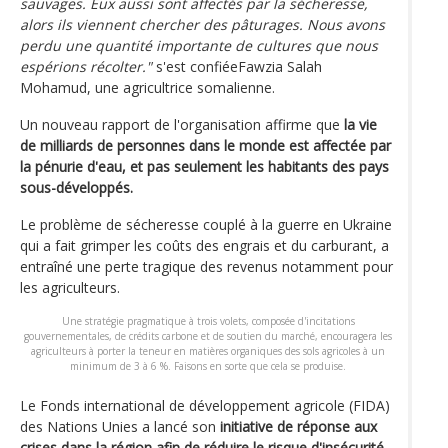
sauvages. Eux aussi sont affectés par la sécheresse,
alors ils viennent chercher des pâturages. Nous avons
perdu une quantité importante de cultures que nous
espérions récolter."
s'est confiéeFawzia Salah
Mohamud, une agricultrice somalienne.
Un nouveau rapport de l'organisation affirme que
la vie
de milliards de personnes dans le monde est affectée par
la pénurie d'eau, et pas seulement les habitants des pays
sous-développés.
Le problème de sécheresse couplé à la guerre en Ukraine
qui a fait grimper les coûts des engrais et du carburant, a
entraîné une perte tragique des revenus notamment pour
les agriculteurs.
Une stratégie pragmatique à trois volets, composée d'incitations
gouvernementales, de crédits carbone et de soutien du marché, encouragera les
agriculteurs à porter la teneur en matières organiques des sols agricoles à un
minimum de 3 à 6 %. Faisons en sorte que cela se produise.
Le Fonds international de développement agricole (FIDA)
des Nations Unies a lancé son
initiative de réponse aux
crises dans la région afin de réduire le risque d'insécurité