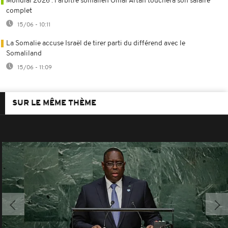
Mondial 2026 : l'arbitre somalien Omar Artan touchera son salaire
complet
15/06 - 10:11
La Somalie accuse Israël de tirer parti du différend avec le
Somaliland
15/06 - 11:09
SUR LE MÊME THÈME