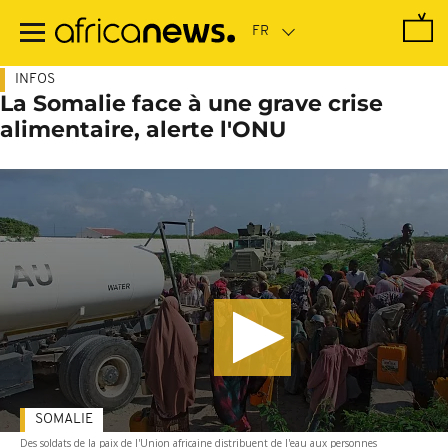
Passer
au
contenu
principal
INFOS
La Somalie face à une grave crise
alimentaire, alerte l'ONU
SOMALIE
Des soldats de la paix de l'Union africaine distribuent de l'eau aux personnes