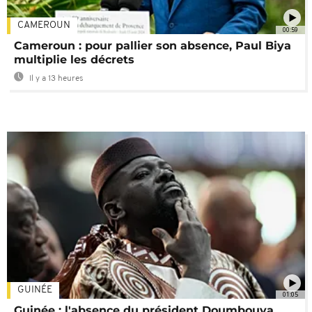
CAMEROUN
00:59
Cameroun : pour pallier son absence, Paul Biya
multiplie les décrets
Il y a 13 heures
GUINÉE
01:05
Guinée : l'absence du président Doumbouya