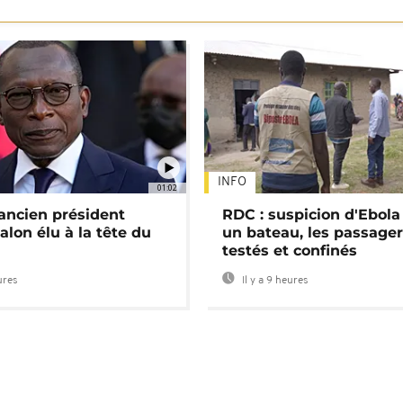
INFO
01:02
'ancien président
RDC : suspicion d'Ebola
alon élu à la tête du
un bateau, les passage
testés et confinés
ures
Il y a 9 heures