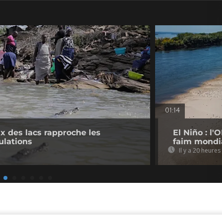
01:14
 des lacs rapproche les
El Niño : l
ulations
faim mondi
Il y a 20 heures