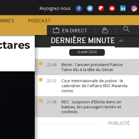
Rejoignez-nous
AMMES
PODCAST
EN DIRECT
DERNIÈRE MINUTE
ctares
6 août 2026
Bénin : l'ancien président Patrice
22:48
Talon élu à la tête du Sénat
Cour Internationale de justice : le
22:12
calendrier de l'affaire RDC-Rwanda
connu
RDC : suspicion d'Ebola dans un
21:08
bateau, les passagers testés et
confinés
PUBLICITÉ