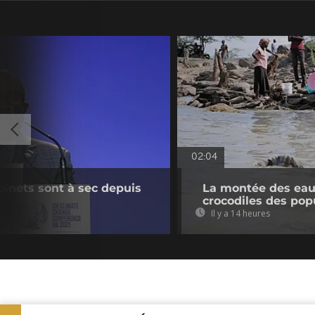
02:04
binets sont à sec depuis
La montée des eaux
crocodiles des pop
Il y a 14 heures