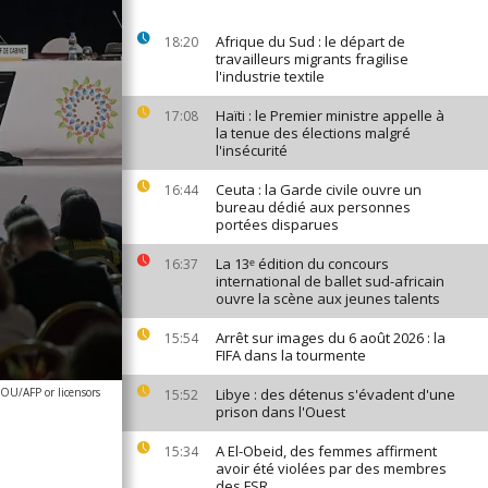
Afrique du Sud : le départ de
18:20
travailleurs migrants fragilise
l'industrie textile
Haïti : le Premier ministre appelle à
17:08
la tenue des élections malgré
l'insécurité
Ceuta : la Garde civile ouvre un
16:44
bureau dédié aux personnes
portées disparues
La 13ᵉ édition du concours
16:37
international de ballet sud-africain
ouvre la scène aux jeunes talents
Arrêt sur images du 6 août 2026 : la
15:54
FIFA dans la tourmente
OU/AFP or licensors
Libye : des détenus s'évadent d'une
15:52
prison dans l'Ouest
A El-Obeid, des femmes affirment
15:34
avoir été violées par des membres
des FSR