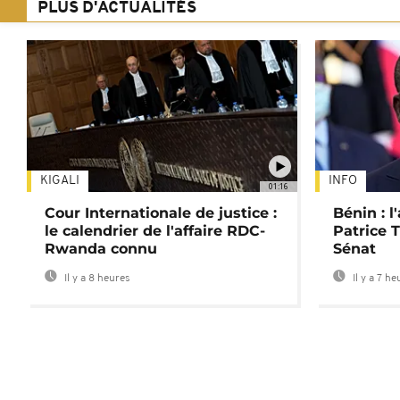
PLUS D'ACTUALITÉS
KIGALI
INFO
01:16
Cour Internationale de justice :
Bénin : l
le calendrier de l'affaire RDC-
Patrice T
Rwanda connu
Sénat
Il y a 8 heures
Il y a 7 he