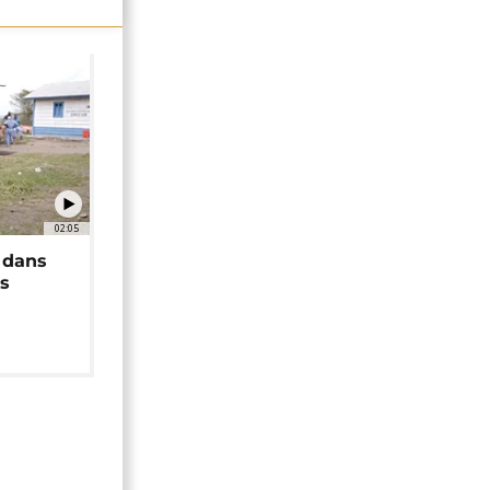
02:05
 dans
rs