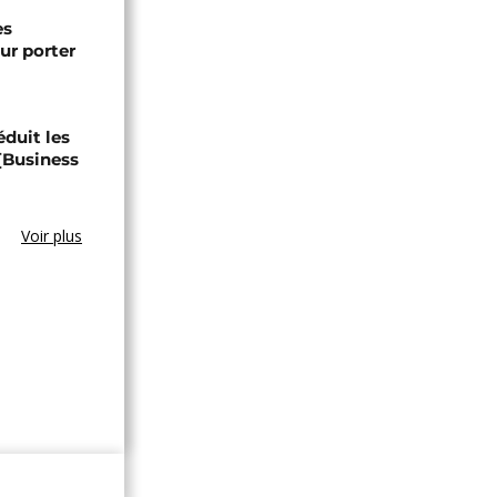
es
ur porter
éduit les
 [Business
Voir plus