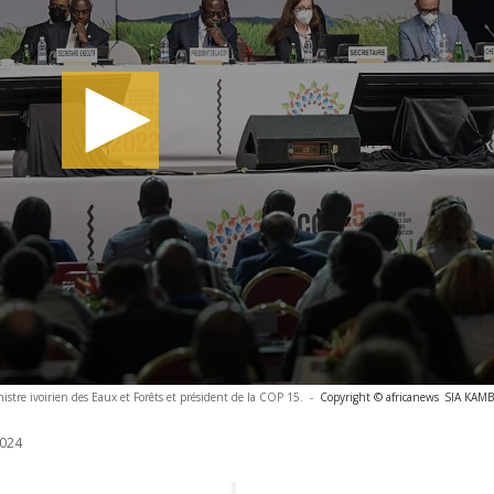
stre ivoirien des Eaux et Forêts et président de la COP 15.
-
Copyright © africanews
SIA KAMB
024