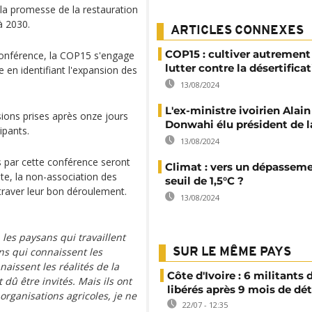
la promesse de la restauration
à 2030.
ARTICLES CONNEXES
COP15 : cultiver autrement
a conférence, la COP15 s'engage
lutter contre la désertifica
e en identifiant l'expansion des
13/08/2024
L'ex-ministre ivoirien Alai
ions prises après onze jours
Donwahi élu président de 
ipants.
13/08/2024
s par cette conférence seront
Climat : vers un dépassem
ste, la non-association des
seuil de 1,5°C ?
ntraver leur bon déroulement.
13/08/2024
 les paysans qui travaillent
ans qui connaissent les
SUR LE MÊME PAYS
naissent les réalités de la
Côte d'Ivoire : 6 militants
dû être invités. Mais ils ont
libérés après 9 mois de dé
organisations agricoles, je ne
22/07 - 12:35