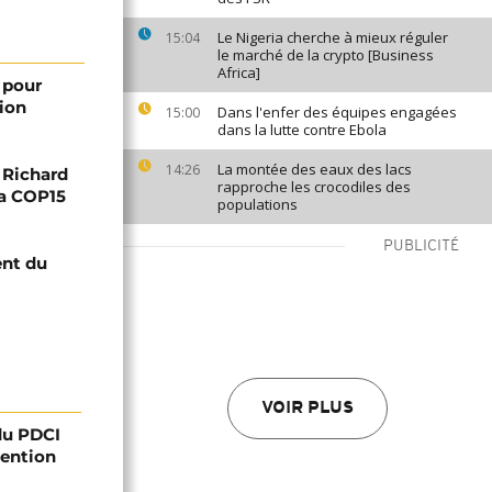
Le Nigeria cherche à mieux réguler
15:04
le marché de la crypto [Business
Africa]
 pour
tion
Dans l'enfer des équipes engagées
15:00
dans la lutte contre Ebola
La montée des eaux des lacs
14:26
n Richard
rapproche les crocodiles des
la COP15
populations
PUBLICITÉ
ent du
VOIR PLUS
 du PDCI
tention