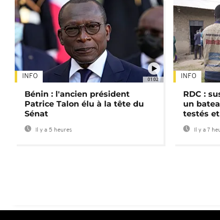
INFO
INFO
01:02
Bénin : l'ancien président
RDC : su
Patrice Talon élu à la tête du
un batea
Sénat
testés et
Il y a 5 heures
Il y a 7 he