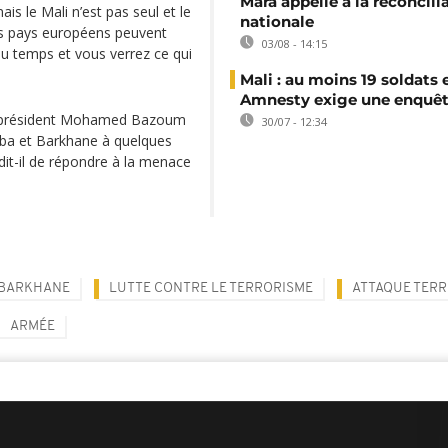
Mara appelle à la réconcili
is le Mali n’est pas seul et le
nationale
les pays européens peuvent
03/08 - 14:15
au temps et vous verrez ce qui
Mali : au moins 19 soldats 
Amnesty exige une enquê
 le président Mohamed Bazoum
30/07 - 12:34
kuba et Barkhane à quelques
it-il de répondre à la menace
 BARKHANE
LUTTE CONTRE LE TERRORISME
ATTAQUE TERR
ARMÉE