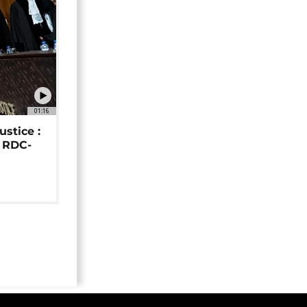
01:16
ustice :
e RDC-