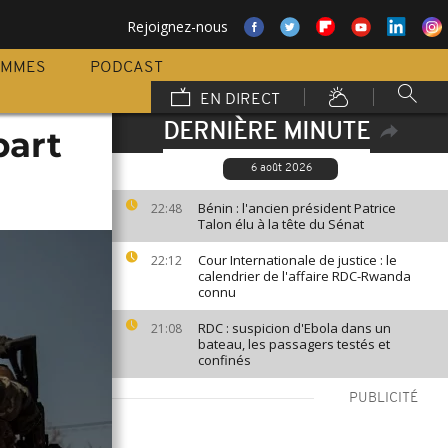
Rejoignez-nous
AMMES
PODCAST
EN DIRECT
DERNIÈRE MINUTE
part
6 août 2026
Bénin : l'ancien président Patrice
22:48
Talon élu à la tête du Sénat
Cour Internationale de justice : le
22:12
calendrier de l'affaire RDC-Rwanda
connu
RDC : suspicion d'Ebola dans un
21:08
bateau, les passagers testés et
confinés
PUBLICITÉ