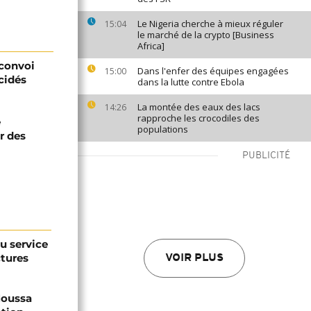
Le Nigeria cherche à mieux réguler
15:04
le marché de la crypto [Business
Africa]
 convoi
Dans l'enfer des équipes engagées
15:00
cidés
dans la lutte contre Ebola
La montée des eaux des lacs
14:26
rapproche les crocodiles des
e
populations
r des
PUBLICITÉ
au service
ctures
VOIR PLUS
 Moussa