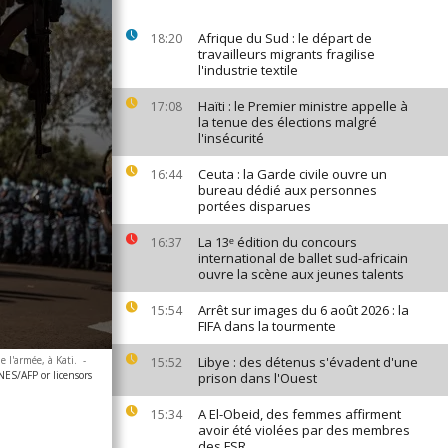
Afrique du Sud : le départ de
18:20
travailleurs migrants fragilise
l'industrie textile
Haïti : le Premier ministre appelle à
17:08
la tenue des élections malgré
l'insécurité
Ceuta : la Garde civile ouvre un
16:44
bureau dédié aux personnes
portées disparues
La 13ᵉ édition du concours
16:37
international de ballet sud-africain
ouvre la scène aux jeunes talents
Arrêt sur images du 6 août 2026 : la
15:54
FIFA dans la tourmente
 l'armée, à Kati.
-
Libye : des détenus s'évadent d'une
15:52
S/AFP or licensors
prison dans l'Ouest
A El-Obeid, des femmes affirment
15:34
avoir été violées par des membres
des FSR