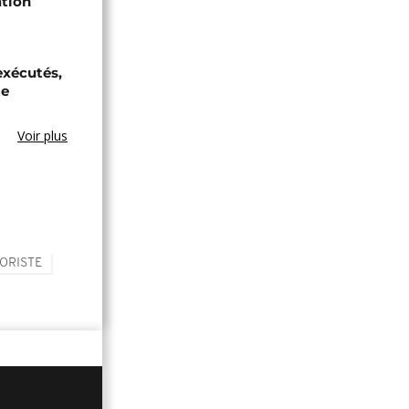
ation
exécutés,
te
Voir plus
ORISTE