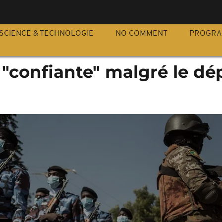
S
SCIENCE & TECHNOLOGIE
NO COMMENT
PROGR
e "confiante" malgré le dé