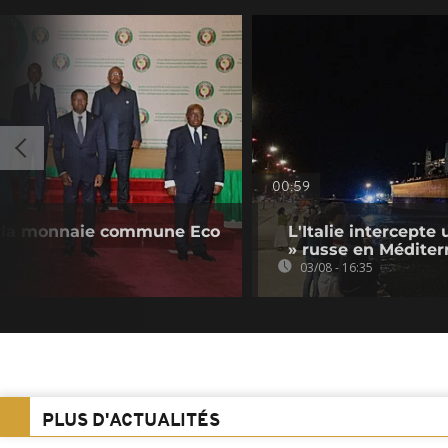
00:59
 la monnaie commune Eco
L'Italie intercepte 
» russe en Méditer
03/08 - 16:35
PLUS D'ACTUALITÉS