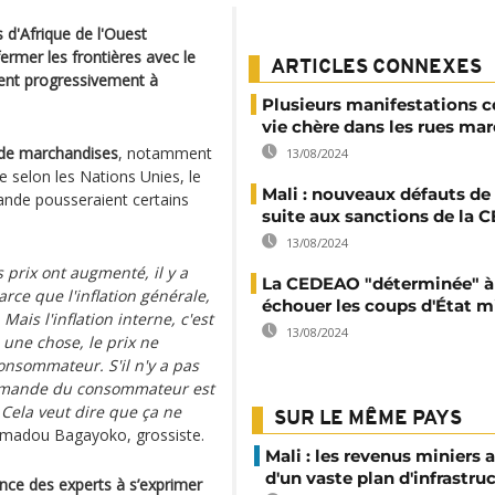
d'Afrique de l'Ouest
mer les frontières avec le
ARTICLES CONNEXES
cent progressivement à
Plusieurs manifestations c
vie chère dans les rues ma
 de marchandises
, notamment
13/08/2024
re selon les Nations Unies, le
Mali : nouveaux défauts d
nde pousseraient certains
suite aux sanctions de la
13/08/2024
 prix ont augmenté, il y a
La CEDEAO "déterminée" à 
 Parce que l'inflation générale,
échouer les coups d'État mi
Mais l'inflation interne, c'est
13/08/2024
 une chose, le prix ne
sommateur. S'il n'y a pas
demande du consommateur est
 Cela veut dire que ça ne
SUR LE MÊME PAYS
madou Bagayoko, grossiste.
Mali : les revenus miniers 
d'un vaste plan d'infrastru
ence des experts à s’exprimer