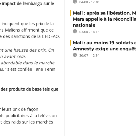
04/08 - 12:10
e impact de l’embargo sur le
Mali : après sa libération,
Mara appelle à la réconcili
ndiquent que les prix de la
nationale
ns Maliens affirment que ce
03/08 - 14:15
ace des sanctions de la CEDEAO.
Mali : au moins 19 soldats 
Amnesty exige une enquê
nt une hausse des prix. On
30/07 - 12:34
n avant cela.
st abordable dans le marché.
as."
s'est confiée Fane Tenin
des produits de base tels que
leurs prix de façon
 publicitaires à la télévision
 des raids sur les marchés