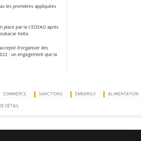
pas les premières appliquées
n place par la CEDEAO après
Boubacar Keita.
 accepté d'organiser des
r 2022 - un engagement que la
COMMERCE
SANCTIONS
EMBARGO
ALIMENTATION
E DÉTAIL