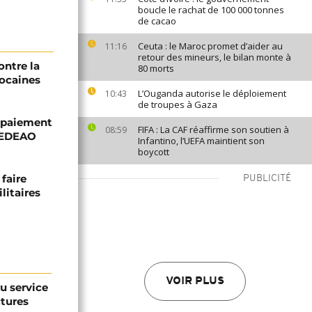
boucle le rachat de 100 000 tonnes
de cacao
Ceuta : le Maroc promet d’aider au
11:16
retour des mineurs, le bilan monte à
ontre la
80 morts
rocaines
L’Ouganda autorise le déploiement
10:43
de troupes à Gaza
e paiement
FIFA : La CAF réaffirme son soutien à
08:59
 CEDEAO
Infantino, l’UEFA maintient son
boycott
faire
PUBLICITÉ
litaires
VOIR PLUS
au service
ctures