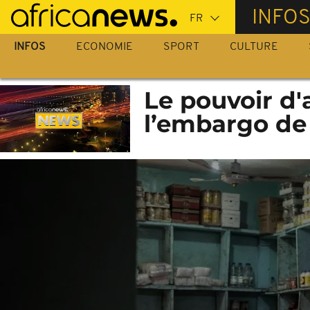
Passer
INFO
au
contenu
INFOS
ECONOMIE
SPORT
CULTURE
principal
Le pouvoir d'
l’embargo de