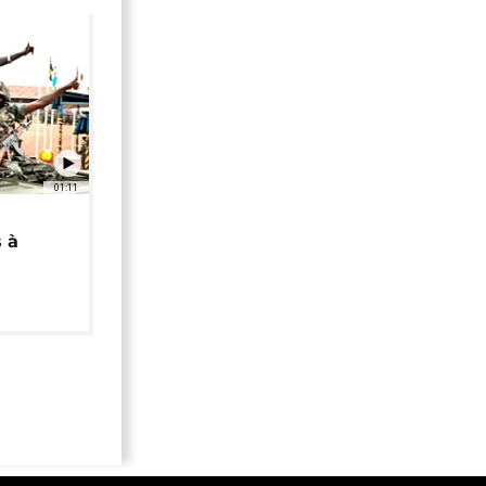
01:11
 à