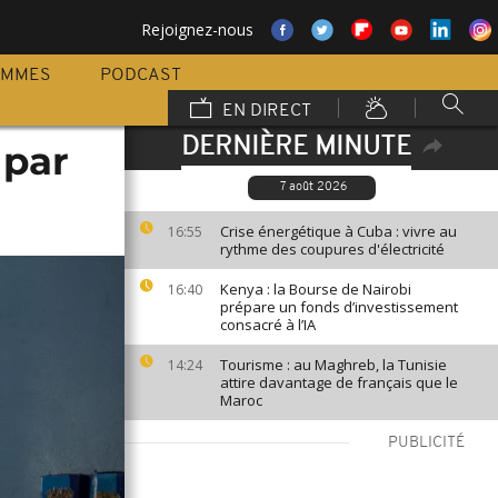
Rejoignez-nous
AMMES
PODCAST
EN DIRECT
DERNIÈRE MINUTE
 par
7 août 2026
Crise énergétique à Cuba : vivre au
16:55
rythme des coupures d'électricité
Kenya : la Bourse de Nairobi
16:40
prépare un fonds d’investissement
consacré à l’IA
Tourisme : au Maghreb, la Tunisie
14:24
attire davantage de français que le
Maroc
PUBLICITÉ