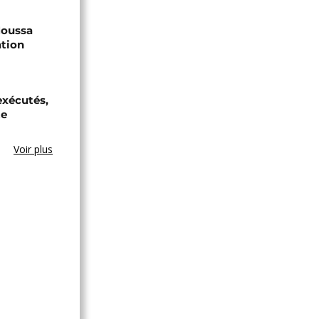
 Moussa
ation
exécutés,
te
Voir plus