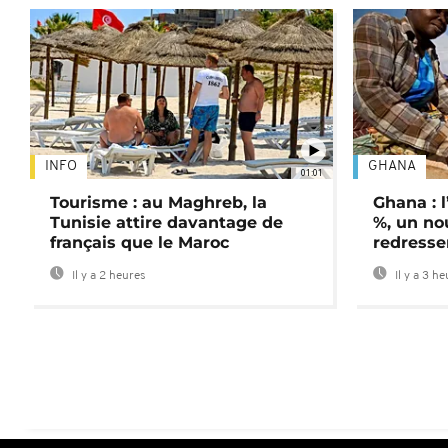
INFO
GHANA
01:01
Tourisme : au Maghreb, la
Ghana : l
Tunisie attire davantage de
%, un no
français que le Maroc
redress
Il y a 2 heures
Il y a 3 h