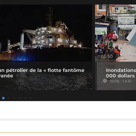
00:50
un pétrolier de la « flotte fantôme
Inondation
ranée
000 dollars
03/08 - 14:47