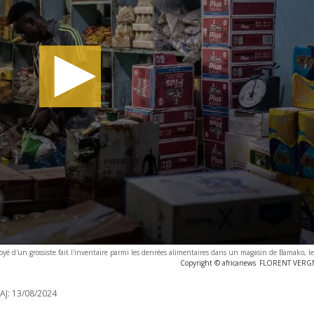
yé d'un grossiste fait l'inventaire parmi les denrées alimentaires dans un magasin de Bamako, le
Copyright © africanews
FLORENT VERGNE
AJ:
13/08/2024