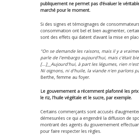
publiquement ne permet pas d’évaluer le véritabl
marché pour le moment.
Si des signes et témoignages de consommateurs i
consommation ont bel et bien augmenter, certai
sont des effets qui datent d’avant la mise en pl
"On se demande les raisons, mais il y a vraime
parle de l'embargo aujourd'hui, mais c'était bie
[...]__Aujourd'hui, à part les légumes, rien n'e
Ni oignons, ni d'huile, la viande n'en parlons p
Berthe, femme au foyer.
Le gouvernement a récemment plafonné les prix 
le riz, l'huile végétale et le sucre, par exemple.
Certains commerçants sont accusés d’augmenter 
démesurées ce qui a engendré la diffusion de spots
montrant des agents du gouvernement effectuant
pour faire respecter les règles.