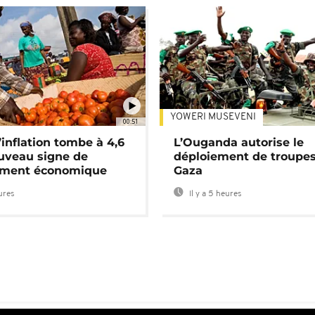
YOWERI MUSEVENI
00:51
’inflation tombe à 4,6
L’Ouganda autorise le
uveau signe de
déploiement de troupes
ement économique
Gaza
eures
Il y a 5 heures