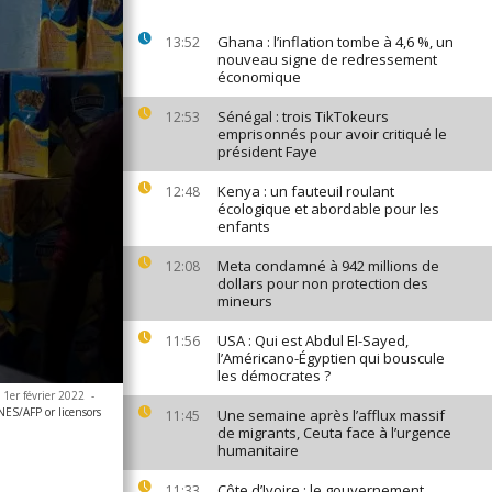
Ghana : l’inflation tombe à 4,6 %, un
13:52
nouveau signe de redressement
économique
Sénégal : trois TikTokeurs
12:53
emprisonnés pour avoir critiqué le
président Faye
Kenya : un fauteuil roulant
12:48
écologique et abordable pour les
enfants
Meta condamné à 942 millions de
12:08
dollars pour non protection des
mineurs
USA : Qui est Abdul El-Sayed,
11:56
l’Américano-Égyptien qui bouscule
les démocrates ?
 1er février 2022
-
S/AFP or licensors
Une semaine après l’afflux massif
11:45
de migrants, Ceuta face à l’urgence
humanitaire
Côte d’Ivoire : le gouvernement
11:33