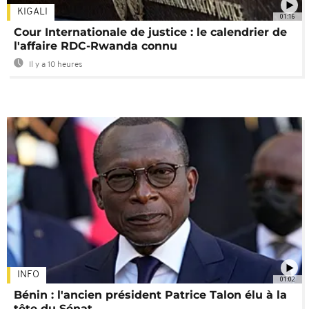
KIGALI
01:16
Cour Internationale de justice : le calendrier de
l'affaire RDC-Rwanda connu
Il y a 10 heures
INFO
01:02
Bénin : l'ancien président Patrice Talon élu à la
tête du Sénat