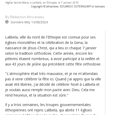
l'église Sainte-Marie, à Lalibela, en Éthiopie, le 7 janvier 2019.
-
Copyright © africanews
EDUARDO SOTERAS/AFP or licensors
By Rédaction Africanews
Dernière MAJ:
13/08/2024
Lalibela, ville du nord de l'Ethiopie est connue pour ses
églises monolithes et la célébration de la Gena, la
naissance de Jésus-Christ, qui a lieu ici chaque 7 janvier
selon la tradition orthodoxe. Cette année, encore les
pèlerins étaient nombreux, à avoir participé à la veillée et
aux 43 jours de jeûne qui précèdent cette fête orthodoxe.
"L'atmosphère était très mauvaise, et je ne m'attendais
pas à venir célébrer la fête ici. Quand j'ai appris que la ville
avait été libérée, j'ai décidé de célébrer Noël à Lalibela et
je voulais aussi remplir mon pacte avec Dieu. Cela me
rend heureux, et la situation est sûre."
Il y a trois semaines, les troupes gouvernementales
éthiopiennes ont repris Lalibela, qui abrite 11 églises