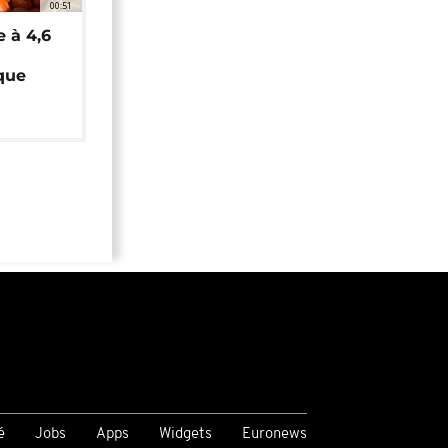
00:51
e à 4,6
que
é
Jobs
Apps
Widgets
Euronews