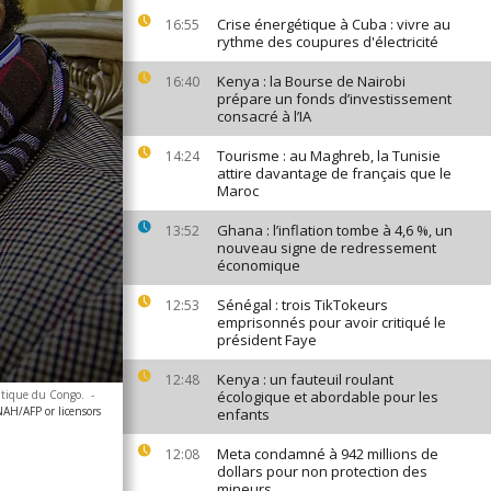
Crise énergétique à Cuba : vivre au
16:55
rythme des coupures d'électricité
Kenya : la Bourse de Nairobi
16:40
prépare un fonds d’investissement
consacré à l’IA
Tourisme : au Maghreb, la Tunisie
14:24
attire davantage de français que le
Maroc
Ghana : l’inflation tombe à 4,6 %, un
13:52
nouveau signe de redressement
économique
Sénégal : trois TikTokeurs
12:53
emprisonnés pour avoir critiqué le
président Faye
Kenya : un fauteuil roulant
12:48
atique du Congo.
-
écologique et abordable pour les
H/AFP or licensors
enfants
Meta condamné à 942 millions de
12:08
dollars pour non protection des
mineurs