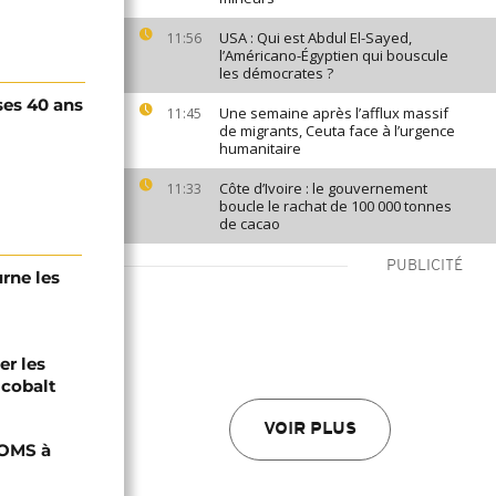
USA : Qui est Abdul El-Sayed,
11:56
l’Américano-Égyptien qui bouscule
les démocrates ?
ses 40 ans
Une semaine après l’afflux massif
11:45
de migrants, Ceuta face à l’urgence
humanitaire
Côte d’Ivoire : le gouvernement
11:33
boucle le rachat de 100 000 tonnes
de cacao
PUBLICITÉ
urne les
er les
 cobalt
VOIR PLUS
'OMS à