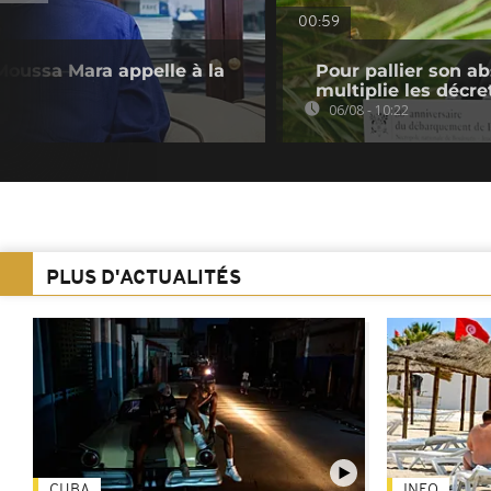
00:59
, Moussa Mara appelle à la
Pour pallier son a
multiplie les décre
06/08 - 10:22
PLUS D'ACTUALITÉS
CUBA
INFO