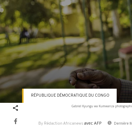
RÉPUBLIQUE DÉMOCRATIQUE DU CONGO
Volume
Gabriel Kyungu wa Kumwanza photographié 
90%
avec AFP
Dernière M
By Rédaction Africanews