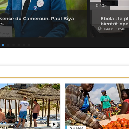
02:05
bsence du Cameroun, Paul Biya
Ebola : le 
ts
bientôt opé
04/08 - 16:40
GHANA