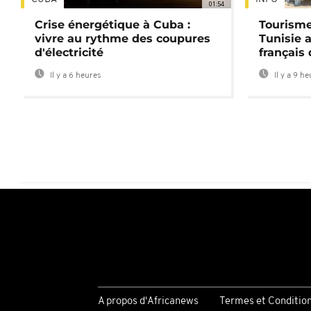
01:54
Crise énergétique à Cuba :
Tourisme
vivre au rythme des coupures
Tunisie 
d'électricité
français
Il y a 6 heures
Il y a 9 h
A propos d'Africanews
Termes et Conditio