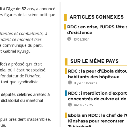
à l'âge de 82 ans,
a annoncé
es figures de la scène politique
ARTICLES CONNEXES
RDC : en crise, l'UDPS fête 
d'existence
ttantes et combattants, à
pendant ce moment très
13/08/2024
 le communiqué du parti,
it Gabriel Kyungu.
SUR LE MÊME PAYS
fec)
a précisé qu'il était
ola
, où il était hospitalisé.
RDC : la peur d’Ebola déto
t fondateur de l'Unafec.
habitants des hôpitaux
 tant que syndicaliste.
Il y a 16 heures
RDC : interdiction d’export
13 députés célèbres arrêtés à
concentrés de cuivre et de
 dictatorial du maréchal
06/08 - 12:25
Ebola en RDC : le chef de l
puis président d'assemblée,
Kinshasa pour rencontrer
que.
Tshisekedi