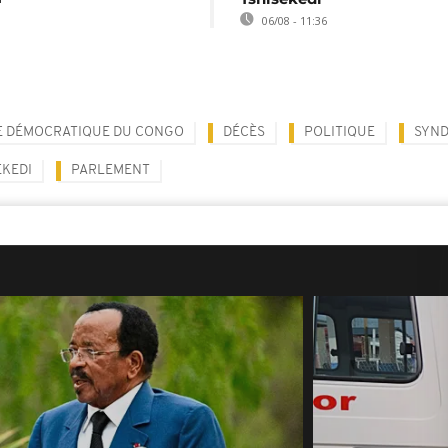
06/08 - 11:36
E DÉMOCRATIQUE DU CONGO
DÉCÈS
POLITIQUE
SYND
EKEDI
PARLEMENT