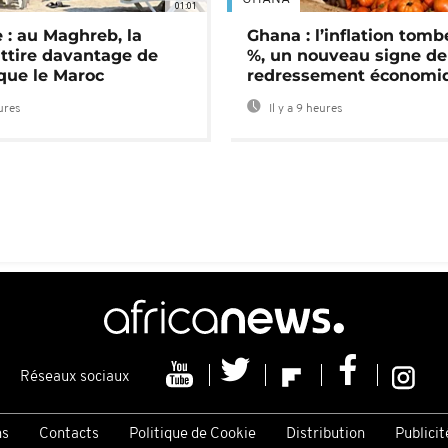
01:01
 : au Maghreb, la
Ghana : l’inflation tomb
attire davantage de
%, un nouveau signe de
 que le Maroc
redressement économi
eures
Il y a 9 heures
Réseaux sociaux
ns
Contacts
Politique de Cookie
Distribution
Publicit