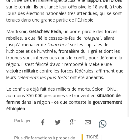
ont inversé de manière spectaculaire le
rapport de forces
sur le terrain. Ils ont lancé leur offensive le 18 avril, à trois
jours des élections nationales très attendues, qui se sont
tenues dans une grande partie de l'Ethiopie.
Mardi soir,
Getachew Reda
, un porte-parole des forces
rebelles, a qualifié le cessez-le-feu de
"blague"
, allant
jusqu'à menacer de
"marcher"
sur les capitales de
l'Ethiopie et de l'Erythrée, frontalière du Tigré et dont les
troupes sont intervenues dans le conflit, pour défendre la
région. Il s'est félicité d'avoir remporté à Mekele une
victoire militaire
contre les forces fédérales, affirmant que
leurs
"éléments les plus forts"
ont été anéantis.
Le conflit a déjà fait des milliers de morts. Selon l'ONU,
au moins 350 000 personnes se trouvent en
situation de
famine
dans la région - ce que conteste le
gouvernement
éthiopien
.
Partager
TIGRÉ
Plus d'informations à propos de