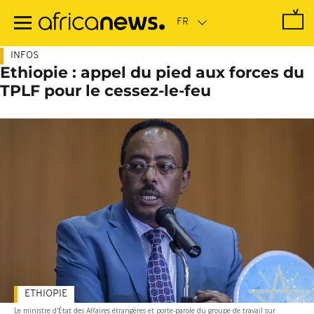
Passer
au
contenu
principal
INFOS
Ethiopie : appel du pied aux forces du
TPLF pour le cessez-le-feu
ETHIOPIE
Le ministre d'État des Affaires étrangères et porte-parole du groupe de travail sur