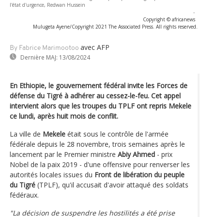
l'état d'urgence, Redwan Hussein
-
Copyright © africanews
Mulugeta Ayene/Copyright 2021 The Associated Press. All rights reserved.
avec AFP
By Fabrice Marimootoo
Dernière MAJ:
13/08/2024
En Ethiopie, le gouvernement fédéral invite les Forces de
défense du Tigré à adhérer au cessez-le-feu. Cet appel
intervient alors que les troupes du TPLF ont repris Mekele
ce lundi, après huit mois de conflit.
La ville de
Mekele
était sous le contrôle de l'armée
fédérale depuis le 28 novembre, trois semaines après le
lancement par le Premier ministre
Abiy Ahmed
- prix
Nobel de la paix 2019 - d'une offensive pour renverser les
autorités locales issues du
Front de libération du peuple
du Tigré
(TPLF), qu'il accusait d'avoir attaqué des soldats
fédéraux.
"La décision de suspendre les hostilités a été prise