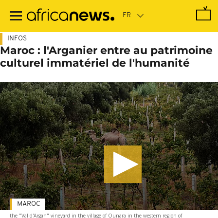
Passer
au
contenu
principal
INFOS
Maroc : l'Arganier entre au patrimoine
culturel immatériel de l'humanité
MAROC
the "Val d'Argan" vineyard in the village of Ounara in the western region of