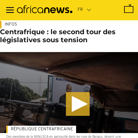
Passer
au
contenu
principal
INFOS
Centrafrique : le second tour des
législatives sous tension
RÉPUBLIQUE CENTRAFRICAINE
Des membres de la MINUSCA en patrouille dans les rues de Bangui, devant une