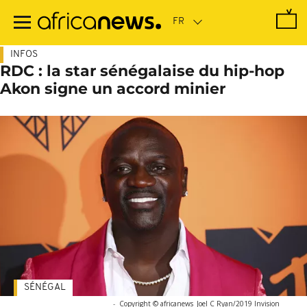
Passer
au
contenu
principal
INFOS
RDC : la star sénégalaise du hip-hop
Akon signe un accord minier
SÉNÉGAL
-
Copyright © africanews
Joel C Ryan/2019 Invision