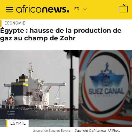
Passer
au
contenu
principal
ECONOMIE
Égypte : hausse de la production de
gaz au champ de Zohr
EGYPTE
Le canal de Suez en Égypte
-
Copyright © africanews
AP Photo