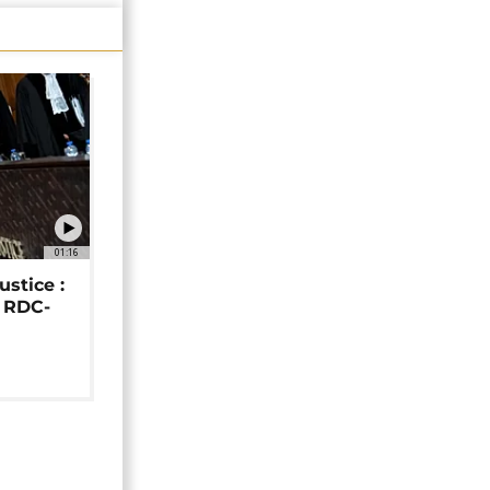
01:16
ustice :
e RDC-