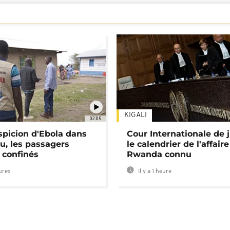
KIGALI
02:05
spicion d'Ebola dans
Cour Internationale de j
u, les passagers
le calendrier de l'affair
 confinés
Rwanda connu
eures
Il y a 1 heure