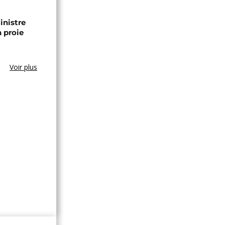
inistre
n proie
Voir plus