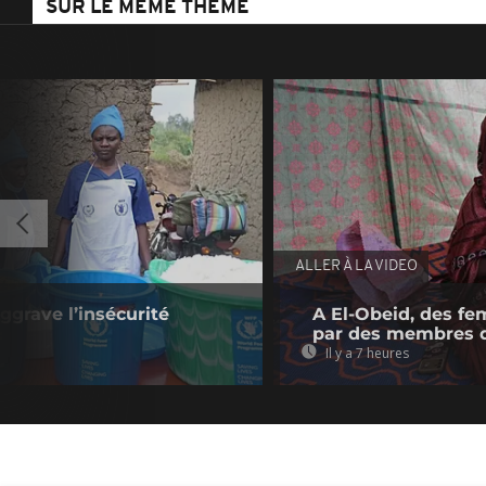
SUR LE MÊME THÈME
ALLER À LA VIDEO
ggrave l’insécurité
A El-Obeid, des fe
par des membres 
Il y a 7 heures