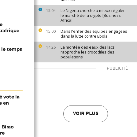
Le Nigeria cherche à mieux réguler
15:04
le marché de la crypto [Business
Africa]
de
trafrique
Dans l'enfer des équipes engagées
15:00
dans la lutte contre Ebola
La montée des eaux des lacs
14:26
 le temps
rapproche les crocodiles des
populations
PUBLICITÉ
é vote la
s en
VOIR PLUS
 Birao
re