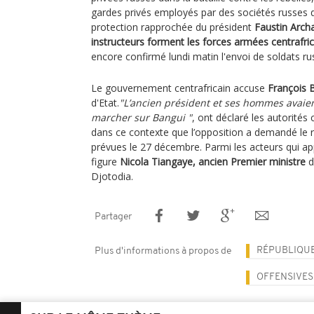
gardes privés employés par des sociétés russes d
protection rapprochée du président
Faustin Arc
instructeurs forment les forces armées centrafric
encore confirmé lundi matin l'envoi de soldats r
Le gouvernement centrafricain accuse
François 
d'Etat.
"L’ancien président et ses hommes avaien
marcher sur Bangui "
, ont déclaré les autorités 
dans ce contexte que l’opposition a demandé le r
prévues le 27 décembre. Parmi les acteurs qui app
figure
Nicola Tiangaye, ancien Premier ministre
d
Djotodia.
Partager
RÉPUBLIQUE
Plus d'informations à propos de
OFFENSIVES 