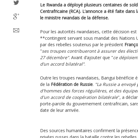
Le Rwanda a déployé plusieurs centaines de sold
Centrafricaine (RCA). L’annonce a été faite dans 
le ministre rwandais de la défense.
Pour les autorités rwandaises, cette décision est 
**contingent servant sous mandat des Nations U
par des rebelles soutenus par le président
Franço
"
ses troupes contribueront à assurer des électi
27 décembre"
. Avant d’ajouter que "
ce déploieme
d’un accord bilatéral"
.
Outre les troupes rwandaises, Bangui bénéficie é
de la
Fédération de Russie
.
"La Russie a envoyé 
d'hommes des forces régulières, et des équipe
d'un accord de coopération bilatérale
", a décla
porte-parole du gouvernement centrafricain, sans
date de leur arrivée.
Des sources humanitaires confirment la présenc
privées russes dans la bataille contre les rebell