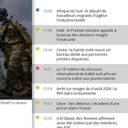
Afrique du Sud : le départ de
18:20
travailleurs migrants fragilise
l'industrie textile
Haïti : le Premier ministre appelle à
17:08
la tenue des élections malgré
l'insécurité
Ceuta : la Garde civile ouvre un
16:44
bureau dédié aux personnes
portées disparues
La 13ᵉ édition du concours
16:37
international de ballet sud-africain
ouvre la scène aux jeunes talents
Arrêt sur images du 6 août 2026 : la
15:54
FIFA dans la tourmente
/AFP or licensors
Libye : des détenus s'évadent d'une
15:52
prison dans l'Ouest
A El-Obeid, des femmes affirment
15:34
avoir été violées par des membres
des FSR