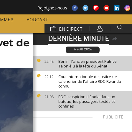
Rejoignez-nous
AMMES
PODCAST
EN DIRECT
DERNIÈRE MINUTE
vet de
6 août 2026
Bénin : l'ancien président Patrice
22:48
Talon élu à la tête du Sénat
Cour Internationale de justice : le
22:12
calendrier de l'affaire RDC-Rwanda
connu
RDC : suspicion d'Ebola dans un
21:08
bateau, les passagers testés et
confinés
PUBLICITÉ