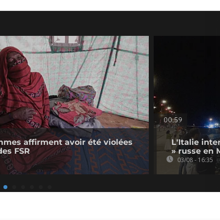
00:59
mmes affirment avoir été violées
L'Italie int
des FSR
» russe en 
03/08 - 16:35