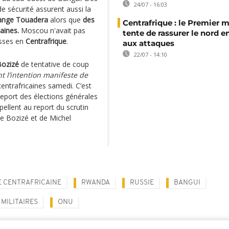
24/07 - 16:03
e sécurité assurent aussi la
hange Touadera
alors que
des
Centrafrique : le Premier m
aines.
Moscou n'avait pas
tente de rassurer le nord e
usses en
Centrafrique
.
aux attaques
22/07 - 14:10
Bozizé
de tentative de coup
t l’intention manifeste de
centrafricaines samedi. C’est
eport des élections générales
ellent au report du scrutin
e Bozizé et de Michel
 CENTRAFRICAINE
RWANDA
RUSSIE
BANGUI
MILITAIRES
ONU