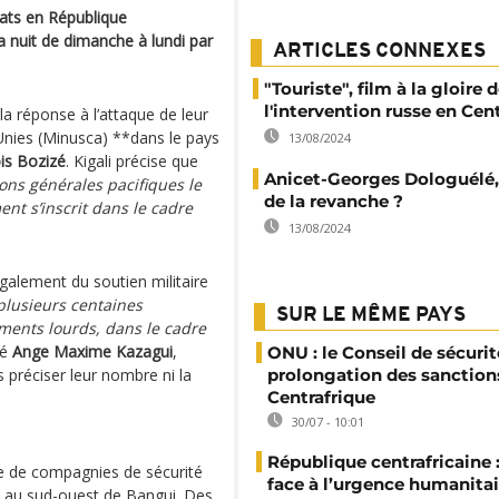
ats en République
la nuit de dimanche à lundi par
ARTICLES CONNEXES
"Touriste", film à la gloire 
l'intervention russe en Cen
la réponse à l’attaque de leur
nies (Minusca) **dans le pays
13/08/2024
is Bozizé
. Kigali précise que
Anicet-Georges Dologuélé,
ons générales pacifiques le
de la revanche ?
nt s’inscrit dans le cadre
13/08/2024
galement du soutien militaire
plusieurs centaines
SUR LE MÊME PAYS
ments lourds, dans le cadre
ré
Ange Maxime Kazagui
,
ONU : le Conseil de sécurit
 préciser leur nombre ni la
prolongation des sanction
Centrafrique
30/07 - 10:01
République centrafricaine :
e de compagnies de sécurité
face à l’urgence humanitai
es, au sud-ouest de Bangui. Des