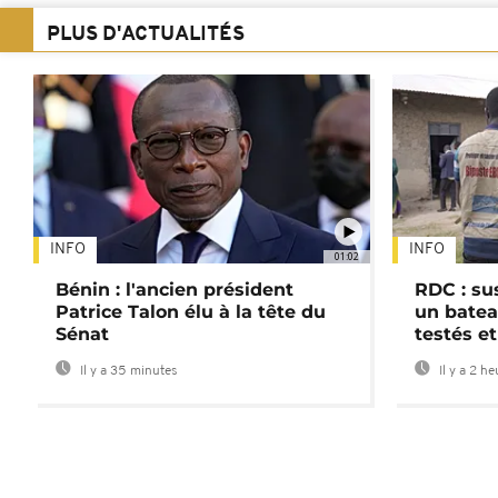
PLUS D'ACTUALITÉS
INFO
INFO
01:02
Bénin : l'ancien président
RDC : su
Patrice Talon élu à la tête du
un batea
Sénat
testés et
Il y a 35 minutes
Il y a 2 h