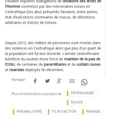
s’étaient inquiétés d’allégations de
violations des droits de
l’Homme
commises par des mercenaires russes en
Centrafrique.Des abus présumés faisaient, entre autres,
état d’exécutions sommaires de masse, de détentions
arbitraires et d’actes de torture.
Depuis 2013, des milliers de personnes sont mortes dans
des violences en Centrafrique alors que plus d'un quart de
la population ont fui leur domicile. L’armée centrafricaine
bénéficie du soutien d’une force de
maintien de la paix de
l’ONU
, de centaines de
paramilitaires
et de
soldats russes
et
rwandais
déployés fin décembre.
Partager
PROPAGANDE
Plus d'informations à propos de
RUSSIE
PARAMILITAIRE
FILM D'ACTION
RWANDA