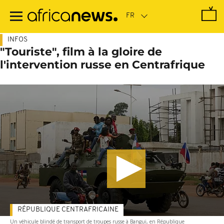
Passer
au
contenu
principal
INFOS
"Touriste", film à la gloire de
l'intervention russe en Centrafrique
RÉPUBLIQUE CENTRAFRICAINE
Un véhicule blindé de transport de troupes russe à Bangui, en République