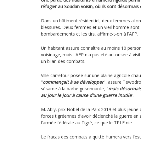
réfugier au Soudan voisin, où ils sont désormais
Dans un bâtiment résidentiel, deux femmes allon
blessures. Deux femmes et un vieil homme sont m
bombardements et les tirs, affirme-t-on à l'AFP.
Un habitant assure connaître au moins 10 perso
voisinage, mais l'AFP n'a pas été autorisée à visite
un bilan des combats.
Ville-carrefour posée sur une plaine agricole ch
"
commençait à se développer
", assure Tewodro
sésame à la barbe grisonnante, "
mais désormais,
au jour le jour à cause d'une guerre inutile
".
M. Abiy, prix Nobel de la Paix 2019 et plus jeune d
forces tigréennes d'avoir déclenché la guerre en
l'armée fédérale au Tigré, ce que le TPLF nie.
Le fracas des combats a quitté Humera vers l'es