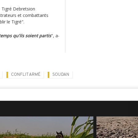
 Tigré Debretsion
strateurs et combattants
ir le Tigré".
emps qu'ils soient partis
", a-
CONFLIT ARMÉ
SOUDAN