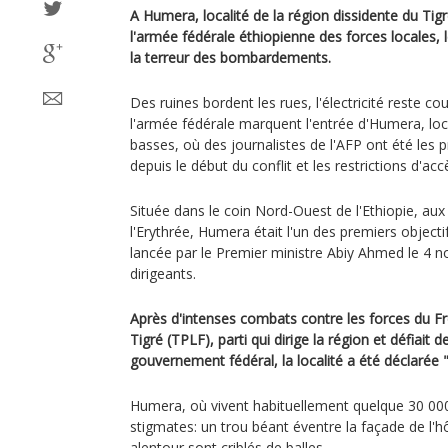
A Humera, localité de la région dissidente du Ti
l'armée fédérale éthiopienne des forces locales, l
la terreur des bombardements.
Des ruines bordent les rues, l'électricité reste c
l'armée fédérale marquent l'entrée d'Humera, loc
basses, où des journalistes de l'AFP ont été les 
depuis le début du conflit et les restrictions d'acc
Située dans le coin Nord-Ouest de l'Ethiopie, au
l'Erythrée, Humera était l'un des premiers objectif
lancée par le Premier ministre Abiy Ahmed le 4 n
dirigeants.
Après d'intenses combats contre les forces du Fr
Tigré (TPLF), parti qui dirige la région et défiait 
gouvernement fédéral, la localité a été déclarée 
Humera, où vivent habituellement quelque 30 000
stigmates: un trou béant éventre la façade de l'hô
alentour sont criblés de balles.