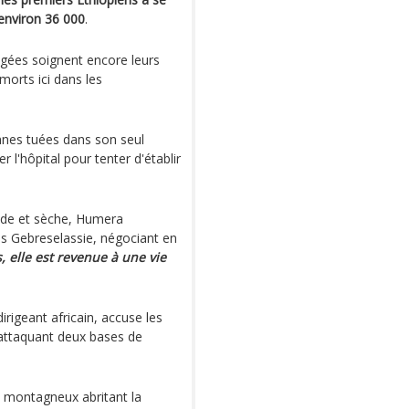
 environ 36 000
.
gées soignent encore leurs
orts ici dans les
nnes tuées dans son seul
r l'hôpital pour tenter d'établir
aude et sèche, Humera
s Gebreselassie, négociant en
 elle est revenue à une vie
irigeant africain, accuse les
 attaquant deux bases de
t montagneux abritant la