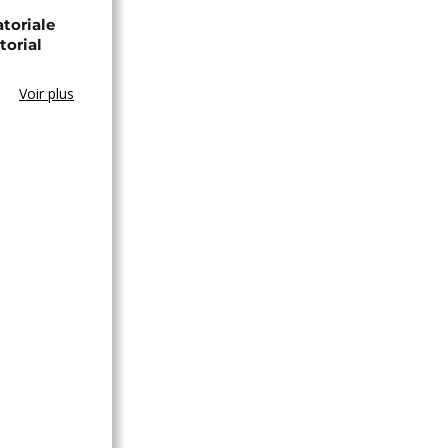
toriale
torial
Voir plus