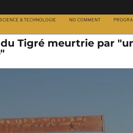
S
SCIENCE & TECHNOLOGIE
NO COMMENT
PROGR
 du Tigré meurtrie par "u
"