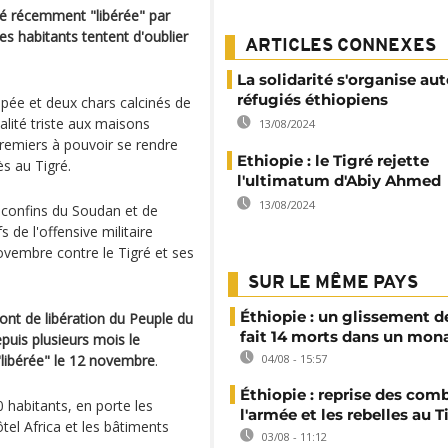
gré récemment "libérée" par
es habitants tentent d'oublier
ARTICLES CONNEXES
La solidarité s'organise au
réfugiés éthiopiens
oupée et deux chars calcinés de
alité triste aux maisons
13/08/2024
premiers à pouvoir se rendre
Ethiopie : le Tigré rejette
ès au Tigré.
l'ultimatum d'Abiy Ahmed
13/08/2024
x confins du Soudan et de
s de l'offensive militaire
ovembre contre le Tigré et ses
SUR LE MÊME PAYS
Éthiopie : un glissement de
ont de libération du Peuple du
fait 14 morts dans un mon
depuis plusieurs mois le
"libérée" le 12 novembre
.
04/08 - 15:57
Éthiopie : reprise des com
 habitants, en porte les
l'armée et les rebelles au T
tel Africa et les bâtiments
03/08 - 11:12