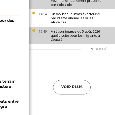
Vozinha, officiellement présenté
par Colo-Colo
Un moustique invasif vecteur du
14:14
paludisme alarme les villes
tour des
africaines
Arrêt sur images du 5 août 2026 :
12:49
quelle suite pour les migrants à
Ceuta ?
PUBLICITÉ
 terrain
astère
VOIR PLUS
bats entre
igré