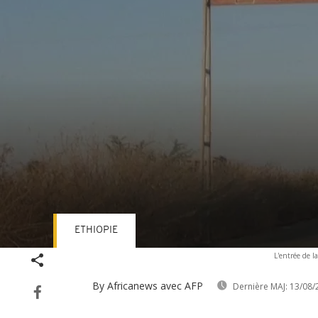
ETHIOPIE
Volume
L'entrée de la
90%
By Africanews
avec AFP
Dernière MAJ:
13/08/