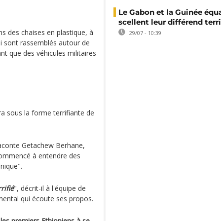
Le Gabon et la Guinée équa
scellent leur différend terri
ns des chaises en plastique, à
29/07 - 10:39
fui sont rassemblés autour de
nt que des véhicules militaires
 sous la forme terrifiante de
raconte Getachew Berhane,
 commencé à entendre des
nique".
rifié
", décrit-il à l'équipe de
ental qui écoute ses propos.
 les premiers Ethiopiens à se