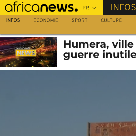
Passer
INFO
au
contenu
INFOS
ECONOMIE
SPORT
CULTURE
principal
Humera, ville
guerre inutile