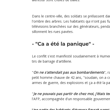
Dans le centre-ville, des soldats se prélassent da
l'ombre des arbres. Les habitants qui n'ont pas 
télévisions branchées sur des générateurs, penda
sillonnent les rues pavées.
- "Ca a été la panique" -
Le conflit s'est manifesté soudainement à Humera
tirs de barrage d'artillerie.
"
On ne s'attendait pas aux bombardements
", 
petit homme chauve de 42 ans, "soudain, on a
armes de guerre, des explosions et ça a été la pa
"
Je ne pouvais pas partir de chez moi, j'étais ter
l'AFP, accompagnée d'un responsable gouvernem
Une partie des habitants d'Humera figurait parmi