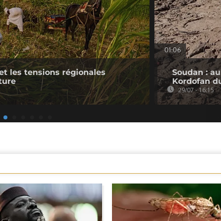
01:06
et les tensions régionales
Soudan : au
ture
Kordofan d
29/07 - 16:15