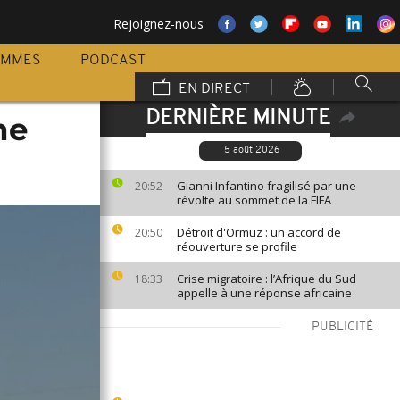
Rejoignez-nous
AMMES
PODCAST
EN DIRECT
DERNIÈRE MINUTE
ne
5 août 2026
Gianni Infantino fragilisé par une
20:52
révolte au sommet de la FIFA
Détroit d'Ormuz : un accord de
20:50
réouverture se profile
Crise migratoire : l’Afrique du Sud
18:33
appelle à une réponse africaine
PUBLICITÉ