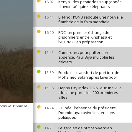
Kenya : des pesticides soupçonnés
18:02
d'avoir tué quinze éléphants
El Niño : l'ONU redoute une nouvelle
16:44
flambée de la faim mondiale
RDC: un premier échange de
16:20
prisonniers entre Kinshasa et
l'AFC/M23 en préparation
Cameroun : pour pallier son
15:45
absence, Paul Biya multiplie les
décrets
Football – transfert : le pari turc de
15:39
Mohamed Salah après Liverpool
Happy City Index 2026 : aucune ville
15:36
africaine parmi les 200 premières
villes
ricanews
Africanews
Guinée : l'absence du président
14:24
Doumbouya ravive les tensions
politiques
Le gardien de but cap-verdien
14:23