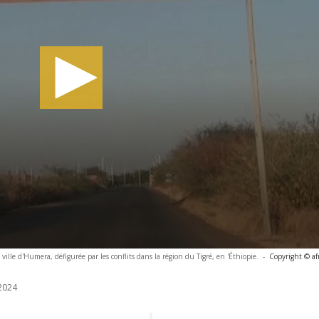
 ville d'Humera, défigurée par les conflits dans la région du Tigré, en 'Éthiopie.
-
Copyright © af
2024