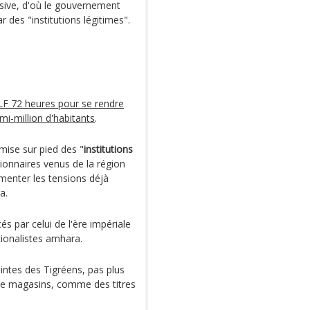
ensive, d'où le gouvernement
 des "institutions légitimes".
LF 72 heures pour se rendre
mi-million d'habitants
.
mise sur pied des "
institutions
tionnaires venus de la région
imenter les tensions déjà
a.
 par celui de l'ère impériale
tionalistes amhara.
intes des Tigréens, pas plus
de magasins, comme des titres