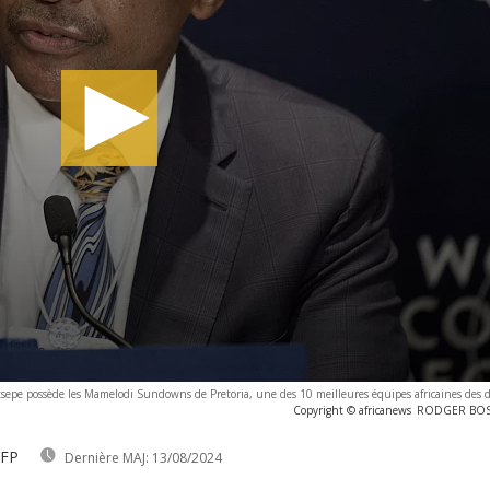
tsepe possède les Mamelodi Sundowns de Pretoria, une des 10 meilleures équipes africaines des 
Copyright © africanews
RODGER BOSCH
AFP
Dernière MAJ:
13/08/2024