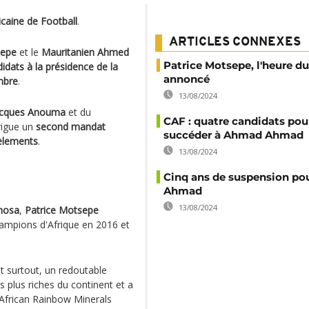
icaine de Football
.
ARTICLES CONNEXES
sepe
et le
Mauritanien Ahmed
Patrice Motsepe, l'heure du
idats à la présidence de la
annoncé
mbre
.
13/08/2024
acques Anouma
et du
CAF : quatre candidats pou
rigue un
second mandat
succéder à Ahmad Ahmad
èlements
.
13/08/2024
Cinq ans de suspension p
Ahmad
13/08/2024
hosa
,
Patrice Motsepe
hampions d'Afrique en 2016 et
et surtout, un redoutable
s plus riches du continent et a
 African Rainbow Minerals