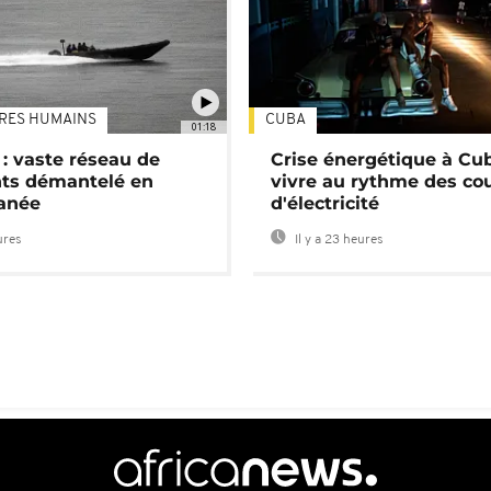
TRES HUMAINS
CUBA
01:18
: vaste réseau de
Crise énergétique à Cub
nts démantelé en
vivre au rythme des co
anée
d'électricité
ures
Il y a 23 heures