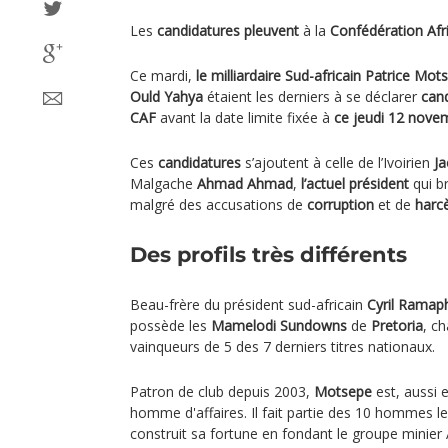
Les
candidatures pleuvent
à la
Confédération Afr
Ce mardi,
le milliardaire Sud-africain Patrice Mot
Ould Yahya
étaient les derniers à se déclarer
cand
CAF
avant la date limite fixée à
ce jeudi
12 nove
Ces
candidatures
s’ajoutent à celle de l’Ivoirien
J
Malgache
Ahmad Ahmad
,
l’actuel président
qui b
malgré des accusations de
corruption
et de
harc
Des profils très différents
Beau-frère du président sud-africain
Cyril Ramap
possède les
Mamelodi Sundowns
de
Pretoria
, c
vainqueurs de 5 des 7 derniers titres nationaux.
Patron de club depuis 2003,
Motsepe
est, aussi 
homme d'affaires. Il fait partie des 10 hommes le
construit sa fortune en fondant le groupe minier