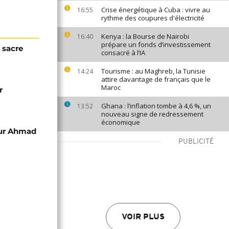
Crise énergétique à Cuba : vivre au
16:55
rythme des coupures d'électricité
Kenya : la Bourse de Nairobi
16:40
prépare un fonds d’investissement
 sacre
consacré à l’IA
Tourisme : au Maghreb, la Tunisie
14:24
attire davantage de français que le
Maroc
r
Ghana : l’inflation tombe à 4,6 %, un
13:52
nouveau signe de redressement
économique
our Ahmad
PUBLICITÉ
VOIR PLUS