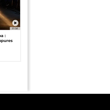
01:54
a :
upures