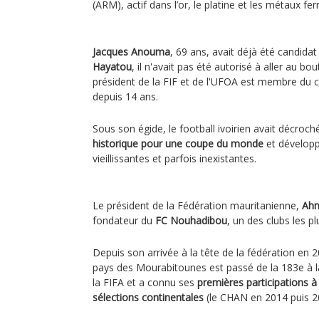
(ARM), actif dans l’or, le platine et les métaux fer
Jacques Anouma
, 69 ans, avait déjà été candida
Hayatou
, il n'avait pas été autorisé à aller au bo
président de la FIF et de l'UFOA est membre du c
depuis 14 ans.
Sous son égide, le football ivoirien avait décroc
historique pour une coupe du monde
et développ
vieillissantes et parfois inexistantes.
Le président de la Fédération mauritanienne,
Ah
fondateur du
FC Nouhadibou
, un des clubs les pl
Depuis son arrivée à la tête de la fédération en 
pays des Mourabitounes est passé de la 183e à 
la FIFA et a connu ses
premières participations 
sélections continentales
(le CHAN en 2014 puis 2