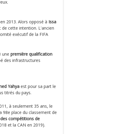
reux.
t en 2013. Alors opposé à
Issa
ut de cette intention. L'ancien
omité exécutif de la FIFA
hé une
première qualification
é des infrastructures
med Yahya
est pour sa part le
us titrés du pays.
2011, à seulement 35 ans, le
la 98e place du classement de
à des compétitions de
018 et la CAN en 2019).