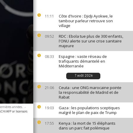
Côte d'Ivoire : Djidji Ayokwe, le
11:11
tambour parleur retrouve son
village
RDC : Ebola tue plus de 300 enfants,
09:52
l'ONU alerte sur une crise sanitaire
majeure
Espagne : vaste réseau de
08:33
trafiquants démantelé en
Méditerranée
7 août 2026
Ceuta : une ONG marocaine pointe
21:06
la responsabilité de Madrid et de
Rabat
dernières années.
-
Gaza : les populations sceptiques
19:03
/AFP or licensors
malgré le plan de paix de Trump
Kenya : la mort de 15 éléphants
17:55
dans un parc fait polémique