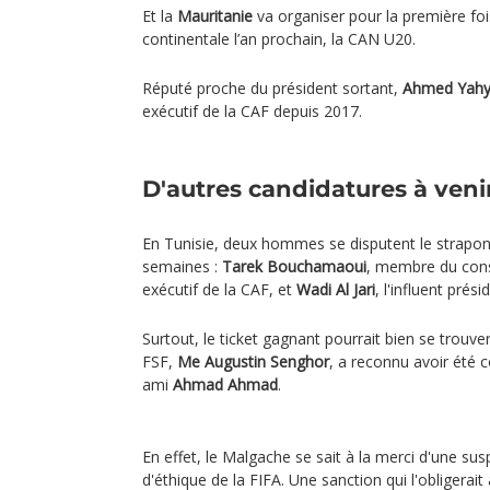
Et la
Mauritanie
va organiser pour la première fo
continentale l’an prochain, la CAN U20.
Réputé proche du président sortant,
Ahmed Yah
exécutif de la CAF depuis 2017.
D'autres candidatures à veni
En Tunisie, deux hommes se disputent le strapon
semaines :
Tarek Bouchamaoui
, membre du cons
exécutif de la CAF, et
Wadi Al Jari
, l'influent prés
Surtout, le ticket gagnant pourrait bien se trouve
FSF,
Me Augustin Senghor
, a reconnu avoir été 
ami
Ahmad Ahmad
.
En effet, le Malgache se sait à la merci d'une su
d'éthique de la FIFA. Une sanction qui l'obligerait 