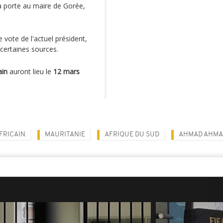
la porte au maire de Gorée,
e vote de l'actuel président,
 certaines sources.
ain
auront lieu le
12 mars
FRICAIN
MAURITANIE
AFRIQUE DU SUD
AHMAD AHM