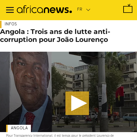
Passer
au
contenu
principal
INFOS
Angola : Trois ans de lutte anti-
corruption pour João Lourenço
ANGOLA
Pour Transparency International; il est temps pour le président Lourenço de