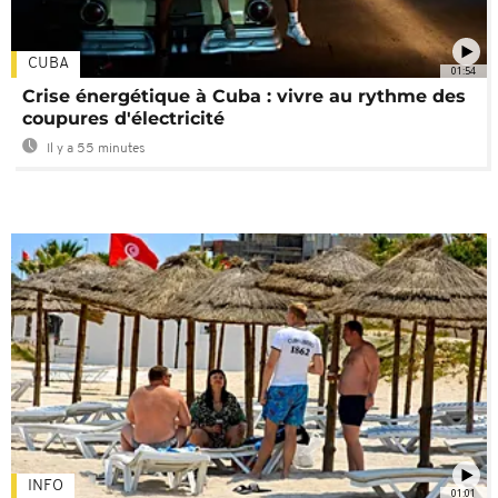
CUBA
01:54
Crise énergétique à Cuba : vivre au rythme des
coupures d'électricité
Il y a 55 minutes
INFO
01:01