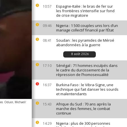
Espagne-Italie : le bras de fer sur
10:57
les frontières s’intensifie sur fond
de crise migratoire
Nigeria : 1 500 couples unis lors d’un
09:46
mariage collectif financé par l’État
Soudan : les pyramides de Méroé
08:41
abandonnées à la guerre
8 août 2026
Sénégal : 71 hommes inculpés dans
17:10
le cadre du durcissement de la
répression de l’homosexualité
Burkina Faso : le Vibra-Signe, une
16:37
technique qui fait danser les sourds
et malentendants
ews
Oduor, Michael/
Afrique du Sud : 70 ans après la
15:43
marche des femmes, le combat
continue
Nigeria : plus de 300 personnes
14:29