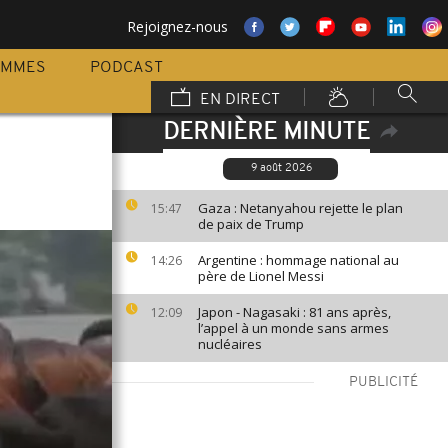
Rejoignez-nous
AMMES
PODCAST
EN DIRECT
DERNIÈRE MINUTE
9 août 2026
Gaza : Netanyahou rejette le plan
15:47
de paix de Trump
Argentine : hommage national au
14:26
père de Lionel Messi
Japon - Nagasaki : 81 ans après,
12:09
l’appel à un monde sans armes
nucléaires
PUBLICITÉ