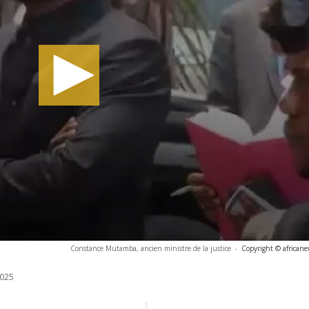
Constance Mutamba, ancien ministre de la justice
-
Copyright © african
025