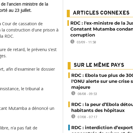
e l'ancien ministre de la
té au 23 juillet.
ARTICLES CONNEXES
RDC : l'ex-ministre de la Ju
a Cour de cassation de
Constant Mutamba conda
la construction d'une prison à
corruption
e la RDC.
03/09 - 11:58
re de retard, le prévenu s’est
ges.
SUR LE MÊME PAYS
, afin d'examiner le dossier
RDC : Ebola tue plus de 30
l'ONU alerte sur une crise 
majeure
insistance, le tribunal a
08/08 - 09:53
RDC : la peur d’Ebola déto
onstant Mutamba a dénoncé un
habitants des hôpitaux
07/08 - 07:17
RDC : interdiction d’export
ibre, n’a pas fait de