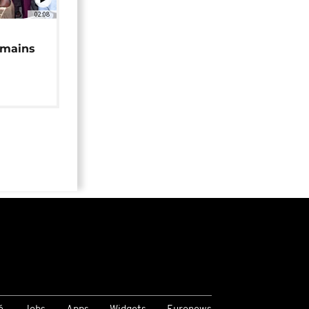
02:08
 mains