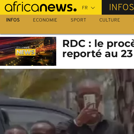
Passer
INFO
au
contenu
INFOS
ECONOMIE
SPORT
CULTURE
principal
RDC : le pro
reporté au 23 