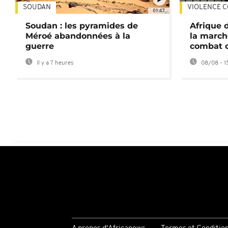
SOUDAN
VIOLENCE C
01:47
Soudan : les pyramides de
Afrique 
Méroé abandonnées à la
la march
guerre
combat 
Il y a 7 heures
08/08 - 1