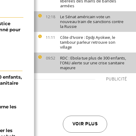
libérées des mains de bandes
armées
Le Sénat américain vote un
12:18
nouveau train de sanctions contre
stice
la Russie
mné pour
Côte d'Ivoire : Djidji Ayokwe, le
11:11
tambour parleur retrouve son
village
RDC : Ebola tue plus de 300 enfants,
09:52
l'ONU alerte sur une crise sanitaire
majeure
0 enfants,
PUBLICITÉ
sanitaire
urne les
VOIR PLUS
er les