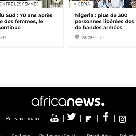
ONTRE LES FEMMES
NIGÉRIA
02:30
du Sud : 70 ans après
Nigeria : plus de 300
e des femmes, le
personnes libérées des
continue
de bandes armées
5:49
08/08 - 14:34
Réseaux sociaux