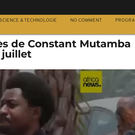
S
SCIENCE & TECHNOLOGIE
NO COMMENT
PROGR
cès de Constant Mutamba
juillet