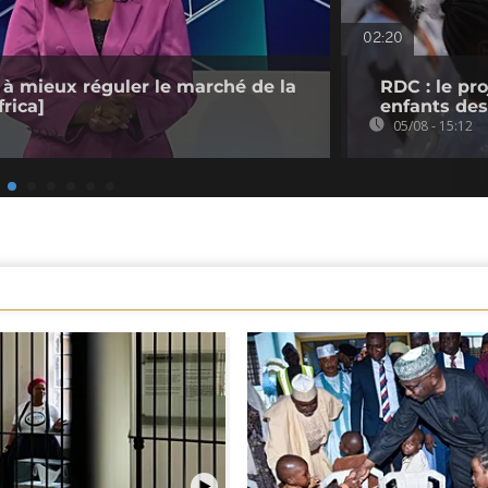
02:20
 à mieux réguler le marché de la
RDC : le pr
rica]
enfants des
05/08 - 15:12