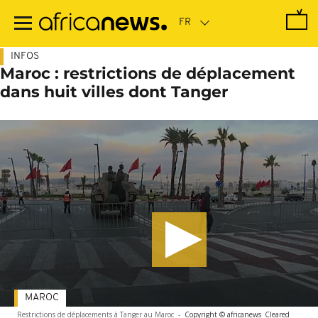
Passer
au
contenu
principal
INFOS
Maroc : restrictions de déplacement
dans huit villes dont Tanger
MAROC
Restrictions de déplacements à Tanger au Maroc
-
Copyright © africanews
Cleared