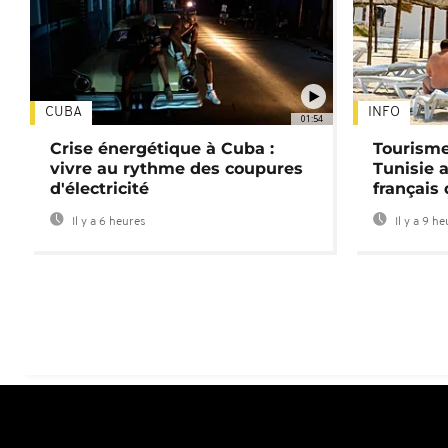
CUBA
INFO
01:54
Crise énergétique à Cuba :
Tourisme
vivre au rythme des coupures
Tunisie 
d'électricité
français
Il y a 6 heures
Il y a 9 h