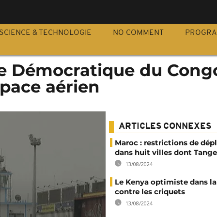
S
SCIENCE & TECHNOLOGIE
NO COMMENT
PROGR
ue Démocratique du Cong
space aérien
ARTICLES CONNEXES
Maroc : restrictions de dé
dans huit villes dont Tange
13/08/2024
Le Kenya optimiste dans la
contre les criquets
13/08/2024