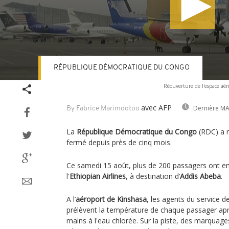
RÉPUBLIQUE DÉMOCRATIQUE DU CONGO
Volume
Réouverture de l'espace aé
90%
avec AFP
Dernière MA
By Fabrice Marimootoo
La
République Démocratique du Congo
(RDC) a 
fermé depuis près de cinq mois.
Ce samedi 15 août, plus de 200 passagers ont 
l'
Ethiopian Airlines
, à destination d’
Addis Abeba
.
A l’
aéroport de Kinshasa
, les agents du service d
prélèvent la température de chaque passager apr
mains à l'eau chlorée. Sur la piste, des marquage