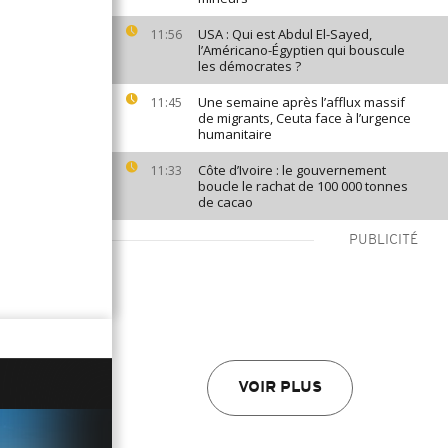
USA : Qui est Abdul El-Sayed,
11:56
l’Américano-Égyptien qui bouscule
les démocrates ?
Une semaine après l’afflux massif
11:45
de migrants, Ceuta face à l’urgence
humanitaire
Côte d’Ivoire : le gouvernement
11:33
boucle le rachat de 100 000 tonnes
de cacao
PUBLICITÉ
VOIR PLUS