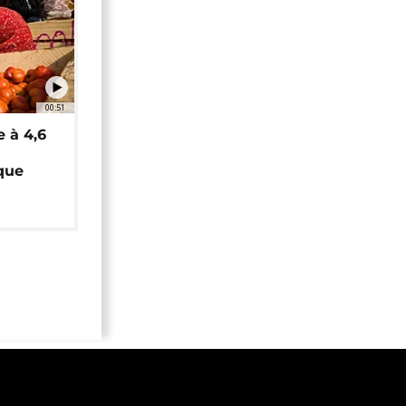
00:51
e à 4,6
que