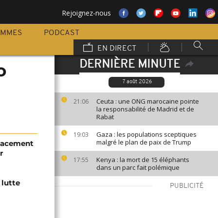
Rejoignez-nous
AMMES
PODCAST
EN DIRECT
DERNIÈRE MINUTE
o
7 août 2026
Ceuta : une ONG marocaine pointe
21:06
la responsabilité de Madrid et de
Rabat
Gaza : les populations sceptiques
19:03
malgré le plan de paix de Trump
placement
r
Kenya : la mort de 15 éléphants
17:55
dans un parc fait polémique
 lutte
PUBLICITÉ