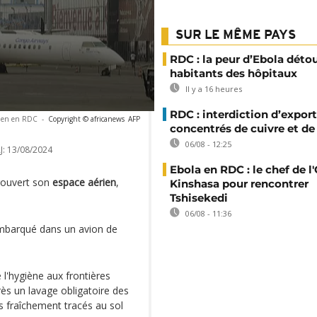
SUR LE MÊME PAYS
RDC : la peur d’Ebola déto
habitants des hôpitaux
Il y a 16 heures
RDC : interdiction d’export
rien en RDC
-
Copyright © africanews
AFP
concentrés de cuivre et de
06/08 - 12:25
J:
13/08/2024
Ebola en RDC : le chef de l
rouvert son
espace aérien
,
Kinshasa pour rencontrer
Tshisekedi
06/08 - 11:36
embarqué dans un avion de
e l'hygiène aux frontières
ès un lavage obligatoire des
s fraîchement tracés au sol