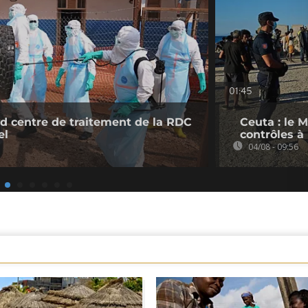
01:45
and centre de traitement de la RDC
Ceuta : le 
el
contrôles à 
04/08 - 09:56