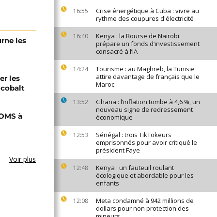
Crise énergétique à Cuba : vivre au
16:55
rythme des coupures d'électricité
Kenya : la Bourse de Nairobi
16:40
urne les
prépare un fonds d’investissement
consacré à l’IA
Tourisme : au Maghreb, la Tunisie
14:24
attire davantage de français que le
er les
Maroc
 cobalt
Ghana : l’inflation tombe à 4,6 %, un
13:52
nouveau signe de redressement
'OMS à
économique
Sénégal : trois TikTokeurs
12:53
emprisonnés pour avoir critiqué le
président Faye
Voir plus
Kenya : un fauteuil roulant
12:48
écologique et abordable pour les
enfants
Meta condamné à 942 millions de
12:08
dollars pour non protection des
mineurs