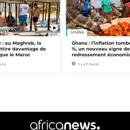
GHANA
01:01
 : au Maghreb, la
Ghana : l’inflation tomb
attire davantage de
%, un nouveau signe de
 que le Maroc
redressement économi
eures
Il y a 9 heures