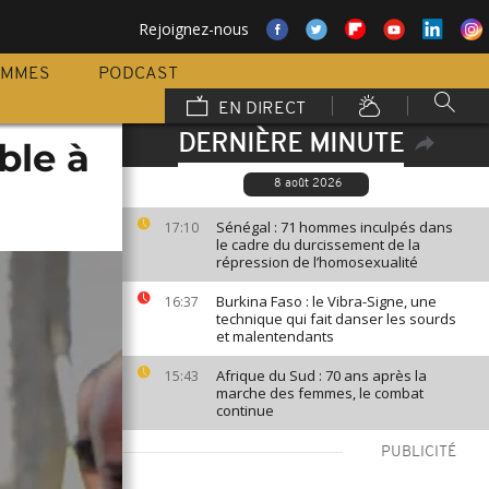
Rejoignez-nous
AMMES
PODCAST
EN DIRECT
DERNIÈRE MINUTE
ble à
8 août 2026
Sénégal : 71 hommes inculpés dans
17:10
le cadre du durcissement de la
répression de l’homosexualité
Burkina Faso : le Vibra-Signe, une
16:37
technique qui fait danser les sourds
et malentendants
Afrique du Sud : 70 ans après la
15:43
marche des femmes, le combat
continue
PUBLICITÉ