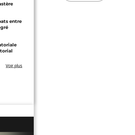
astère
bats entre
igré
toriale
torial
Voir plus