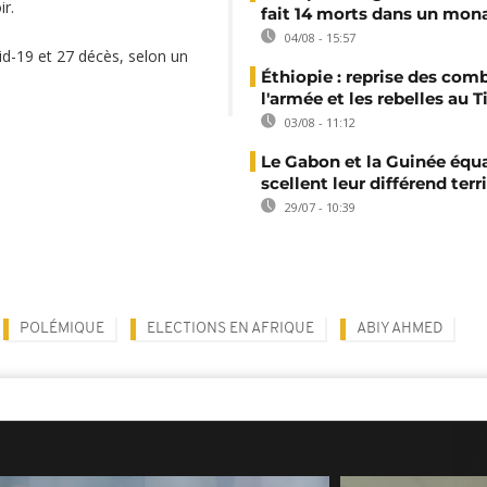
r.
fait 14 morts dans un mon
04/08 - 15:57
id-19 et 27 décès, selon un
Éthiopie : reprise des com
l'armée et les rebelles au T
03/08 - 11:12
Le Gabon et la Guinée équa
scellent leur différend terri
29/07 - 10:39
POLÉMIQUE
ELECTIONS EN AFRIQUE
ABIY AHMED