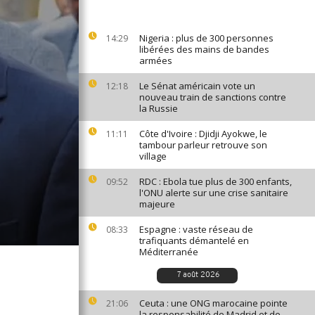
Nigeria : plus de 300 personnes
14:29
libérées des mains de bandes
armées
Le Sénat américain vote un
12:18
nouveau train de sanctions contre
la Russie
Côte d'Ivoire : Djidji Ayokwe, le
11:11
tambour parleur retrouve son
village
RDC : Ebola tue plus de 300 enfants,
09:52
l'ONU alerte sur une crise sanitaire
majeure
Espagne : vaste réseau de
08:33
trafiquants démantelé en
Méditerranée
7 août 2026
Ceuta : une ONG marocaine pointe
21:06
la responsabilité de Madrid et de