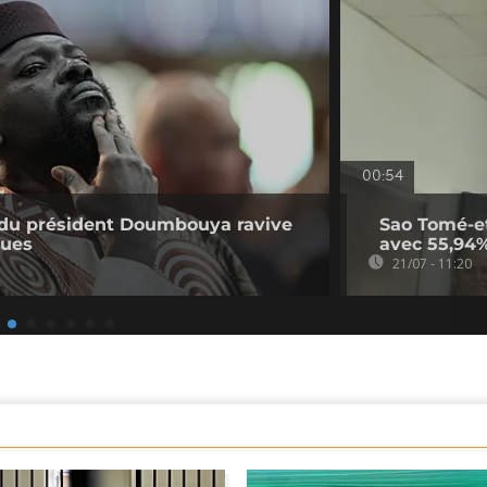
00:54
e du président Doumbouya ravive
Sao Tomé-et-
ques
avec 55,94%
21/07 - 11:20