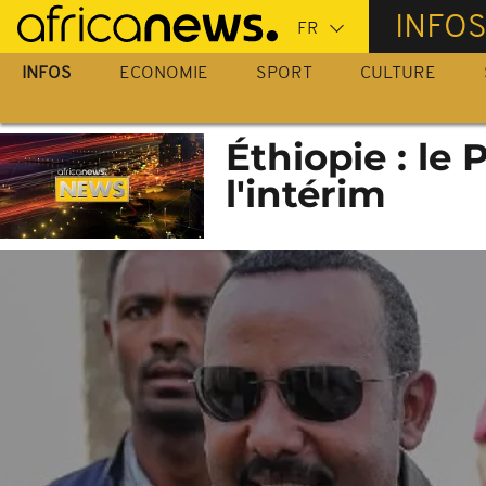
Passer
INFO
au
contenu
INFOS
ECONOMIE
SPORT
CULTURE
principal
Éthiopie : le
l'intérim