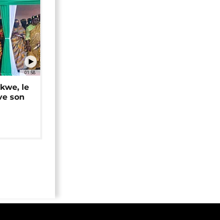
01:58
okwe, le
ve son