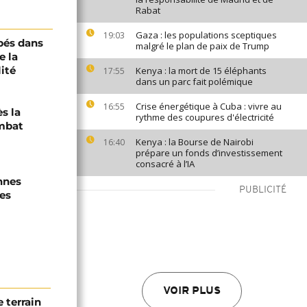
Rabat
Gaza : les populations sceptiques
19:03
pés dans
malgré le plan de paix de Trump
e la
ité
Kenya : la mort de 15 éléphants
17:55
dans un parc fait polémique
Crise énergétique à Cuba : vivre au
16:55
s la
rythme des coupures d'électricité
mbat
Kenya : la Bourse de Nairobi
16:40
prépare un fonds d’investissement
consacré à l’IA
nnes
PUBLICITÉ
es
VOIR PLUS
 terrain