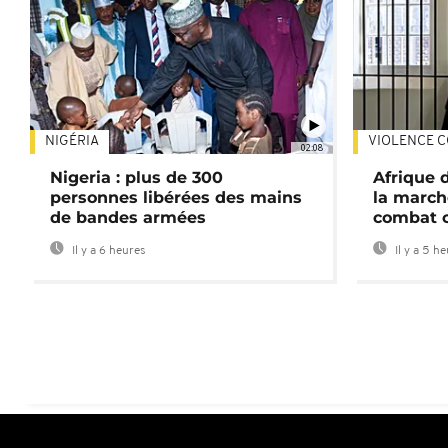
NIGÉRIA
VIOLENCE C
02:08
Nigeria : plus de 300
Afrique 
personnes libérées des mains
la march
de bandes armées
combat 
Il y a 6 heures
Il y a 5 h