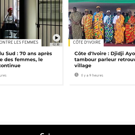
ONTRE LES FEMMES
CÔTE D'IVOIRE
02:30
du Sud : 70 ans après
Côte d'Ivoire : Djidji Ay
e des femmes, le
tambour parleur retrou
continue
village
eures
Il y a 9 heures