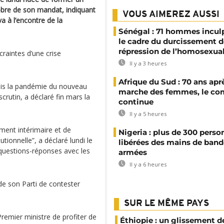
obre de son mandat, indiquant
VOUS AIMEREZ AUSSI
a à l’encontre de la
Sénégal : 71 hommes incul
le cadre du durcissement d
répression de l’homosexual
craintes d’une crise
Il y a 3 heures
Afrique du Sud : 70 ans aprè
Mais la pandémie du nouveau
marche des femmes, le co
crutin, a déclaré fin mars la
continue
Il y a 5 heures
ment intérimaire et de
Nigeria : plus de 300 perso
tionnelle”, a déclaré lundi le
libérées des mains de band
 questions-réponses avec les
armées
Il y a 6 heures
e son Parti de contester
SUR LE MÊME PAYS
remier ministre de profiter de
Éthiopie : un glissement de