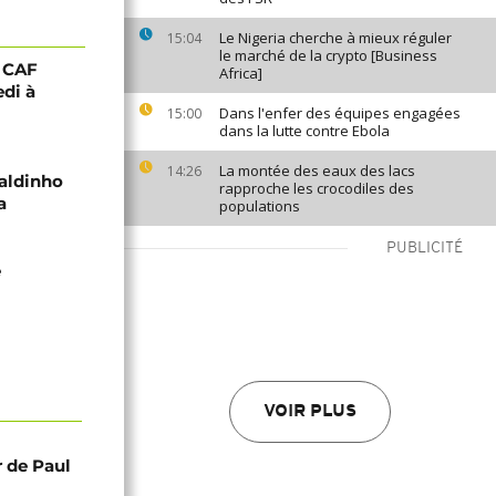
Le Nigeria cherche à mieux réguler
15:04
le marché de la crypto [Business
a CAF
Africa]
di à
Dans l'enfer des équipes engagées
15:00
dans la lutte contre Ebola
La montée des eaux des lacs
14:26
naldinho
rapproche les crocodiles des
a
populations
PUBLICITÉ
e
VOIR PLUS
r de Paul