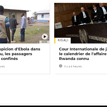
KIGALI
02:05
spicion d'Ebola dans
Cour Internationale de j
u, les passagers
le calendrier de l'affair
 confinés
Rwanda connu
ures
Il y a 6 heures