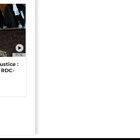
01:16
ustice :
e RDC-