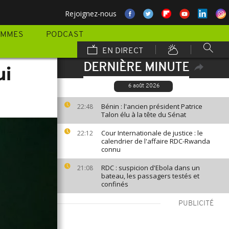
Rejoignez-nous
AMMES
PODCAST
EN DIRECT
DERNIÈRE MINUTE
ui
6 août 2026
Bénin : l'ancien président Patrice
22:48
Talon élu à la tête du Sénat
Cour Internationale de justice : le
22:12
calendrier de l'affaire RDC-Rwanda
connu
RDC : suspicion d'Ebola dans un
21:08
bateau, les passagers testés et
confinés
PUBLICITÉ