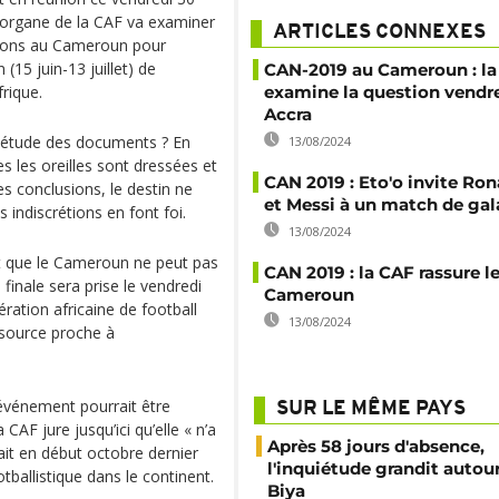
’organe de la CAF va examiner
ARTICLES CONNEXES
ssions au Cameroun pour
 (15 juin-13 juillet) de
CAN-2019 au Cameroun : l
frique.
examine la question vendre
Accra
s étude des documents ? En
13/08/2024
s les oreilles sont dressées et
CAN 2019 : Eto'o invite Ro
es conclusions, le destin ne
et Messi à un match de gal
indiscrétions en font foi.
13/08/2024
t que le Cameroun ne peut pas
CAN 2019 : la CAF rassure l
finale sera prise le vendredi
Cameroun
ration africaine de football
13/08/2024
 source proche à
‘événement pourrait être
SUR LE MÊME PAYS
AF jure jusqu’ici qu’elle « n’a
Après 58 jours d'absence,
it en début octobre dernier
l'inquiétude grandit autou
tballistique dans le continent.
Biya