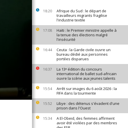
Afrique du Sud : le départ de
18:20
travailleurs migrants fragilise
l'industrie textile
Haïti : le Premier ministre appelle à
17:08
la tenue des élections malgré
l'insécurité
Ceuta : la Garde civile ouvre un
16:44
bureau dédié aux personnes
portées disparues
La 13ᵉ édition du concours
16:37
international de ballet sud-africain
ouvre la scène aux jeunes talents
Arrêt sur images du 6 août 2026 : la
15:54
FIFA dans la tourmente
Libye : des détenus s'évadent d'une
15:52
prison dans l'Ouest
A El-Obeid, des femmes affirment
15:34
avoir été violées par des membres
des FSR