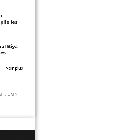
u
lie les
aul Biya
ues
Voir plus
AFRICAIN