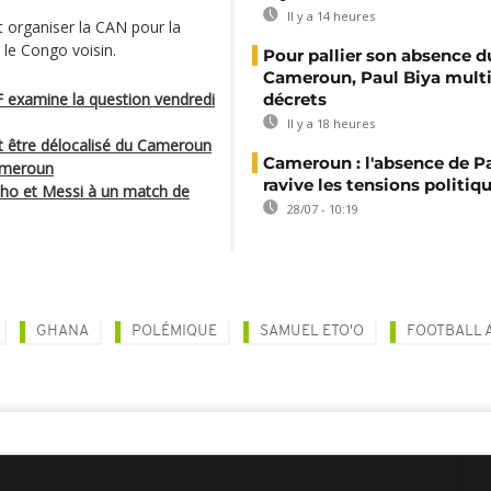
Il y a 14 heures
t organiser la CAN pour la
le Congo voisin.
Pour pallier son absence d
Cameroun, Paul Biya multip
 examine la question vendredi
décrets
Il y a 18 heures
t être délocalisé du Cameroun
Cameroun : l'absence de P
Cameroun
ravive les tensions politiq
nho et Messi à un match de
28/07 - 10:19
GHANA
POLÉMIQUE
SAMUEL ETO'O
FOOTBALL 