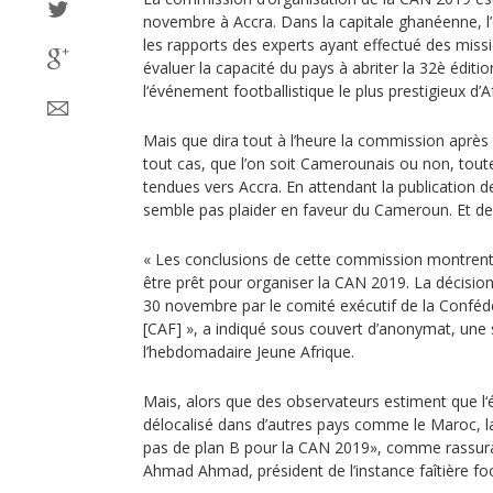
novembre à Accra. Dans la capitale ghanéenne, l
les rapports des experts ayant effectué des mi
évaluer la capacité du pays à abriter la 32è édition
l‘événement footballistique le plus prestigieux d’A
Mais que dira tout à l’heure la commission aprè
tout cas, que l’on soit Camerounais ou non, toute
tendues vers Accra. En attendant la publication d
semble pas plaider en faveur du Cameroun. Et des 
« Les conclusions de cette commission montren
être prêt pour organiser la CAN 2019. La décision 
30 novembre par le comité exécutif de la Confédé
[CAF] », a indiqué sous couvert d’anonymat, une
l’hebdomadaire Jeune Afrique.
Mais, alors que des observateurs estiment que l
délocalisé dans d’autres pays comme le Maroc, la C
pas de plan B pour la CAN 2019», comme rassura
Ahmad Ahmad, président de l’instance faîtière foo