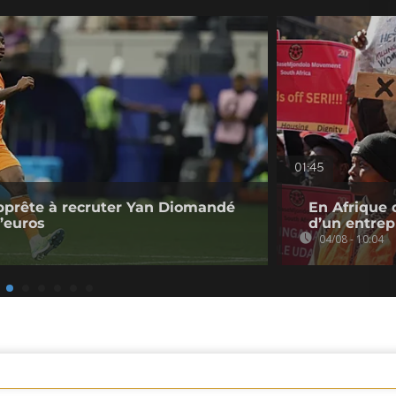
01:45
pprête à recruter Yan Diomandé
En Afrique 
d’euros
d’un entre
04/08 - 10:04