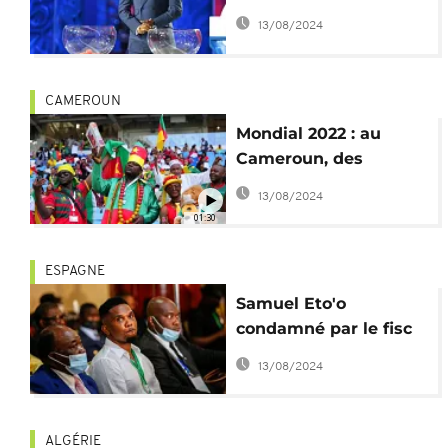
un youtubeur devient
13/08/2024
virale
CAMEROUN
Mondial 2022 : au
Cameroun, des
regrets après le revers
13/08/2024
contre la Suisse
01:30
ESPAGNE
Samuel Eto'o
condamné par le fisc
espagnol
13/08/2024
ALGÉRIE