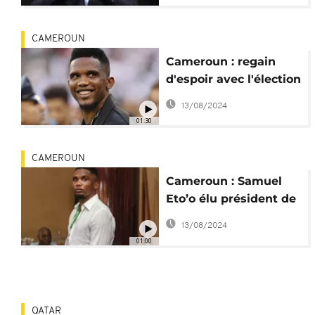
CAMEROUN
Cameroun : regain
d'espoir avec l'élection
de Samuel Eto'o à la
13/08/2024
Fécafoot
01:30
CAMEROUN
Cameroun : Samuel
Eto’o élu président de
la Fédération de
13/08/2024
football
01:00
QATAR