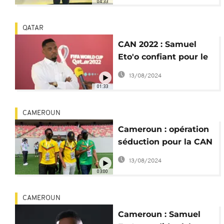
04:33
QATAR
CAN 2022 : Samuel
Eto'o confiant pour le
Cameroun
13/08/2024
01:33
CAMEROUN
Cameroun : opération
séduction pour la CAN
2021
13/08/2024
03:00
CAMEROUN
Cameroun : Samuel