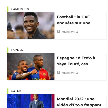
CAMEROUN
Football : la CAF
enquête sur une
"conduite
13/08/2024
répréhensible" d'Eto'o
ESPAGNE
Espagne : d'Eto'o à
Yaya Touré, ces
Africains victimes de
13/08/2024
racisme
QATAR
Mondial 2022 : une
vidéo d'Eto'o frappant