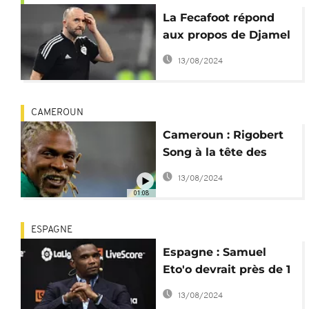
La Fecafoot répond
aux propos de Djamel
Belmadi, la polémique
13/08/2024
enfle
CAMEROUN
Cameroun : Rigobert
Song à la tête des
Lions Indomptables
13/08/2024
01:08
ESPAGNE
Espagne : Samuel
Eto'o devrait près de 1
million d'euros au fisc
13/08/2024