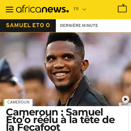
Passer
au
contenu
principal
SAMUEL ETO O
DERNIÈRE MINUTE
CAMEROUN
00:47
Cameroun : Samuel
Eto’o réélu à la tête de
la Fecafoot