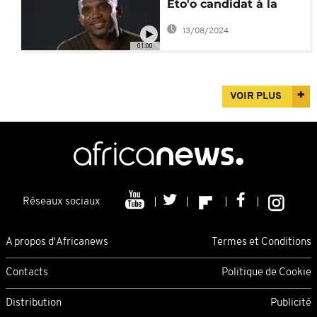
Eto'o candidat à la
présidence de la
13/08/2024
Fecafoot
01:00
VOIR PLUS
Réseaux sociaux
A propos d'Africanews
Termes et Conditions
Contacts
Politique de Cookie
Distribution
Publicité