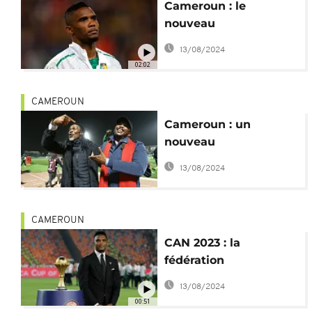
Cameroun : le
nouveau
sélectionneur
13/08/2024
contesté, la Fecafoot
02:02
scandalisée
CAMEROUN
Cameroun : un
nouveau
sélectionneur nommé
13/08/2024
à l'insu de la Fécafoot
CAMEROUN
CAN 2023 : la
fédération
camerounaise refuse
13/08/2024
la démission d'Eto’o
00:51