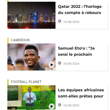
Qatar 2022 : l’horloge
du compte à rebours
de la Coupe du Monde
13/08/2024
dévoilée
CAMEROUN
Samuel Eto'o : "Je
serai le prochain
président de la
13/08/2024
Fecafoot"
01:00
FOOTBALL PLANET
Les équipes africaines
sont-elles prêtes pour
Qatar 2022 ? [Football
13/08/2024
Planet]