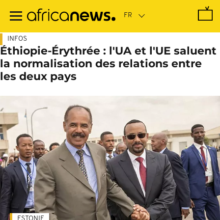
Passer
au
contenu
principal
INFOS
Éthiopie-Érythrée : l'UA et l'UE saluent
la normalisation des relations entre
les deux pays
ESTONIE