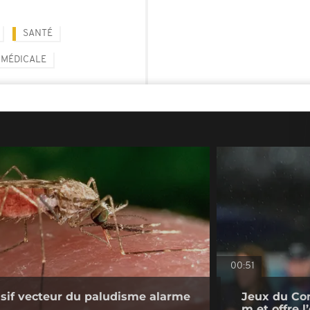
SANTÉ
 MÉDICALE
00:51
sif vecteur du paludisme alarme
Jeux du Co
m et offre 