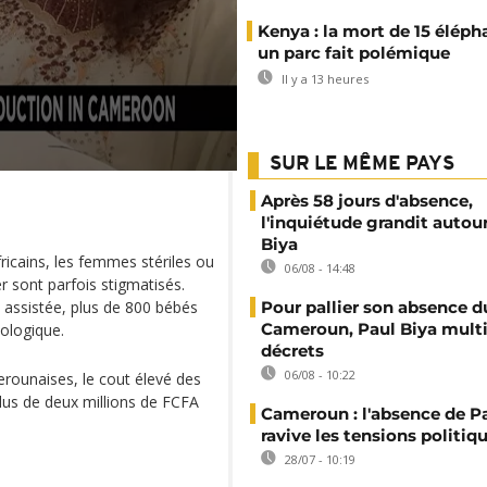
Kenya : la mort de 15 éléph
un parc fait polémique
Il y a 13 heures
SUR LE MÊME PAYS
Après 58 jours d'absence,
l'inquiétude grandit autou
Biya
ains, les femmes stériles ou
06/08 - 14:48
er sont parfois stigmatisés.
 assistée, plus de 800 bébés
Pour pallier son absence d
Cameroun, Paul Biya multip
ologique.
décrets
06/08 - 10:22
ounaises, le cout élevé des
lus de deux millions de FCFA
Cameroun : l'absence de P
ravive les tensions politiq
28/07 - 10:19