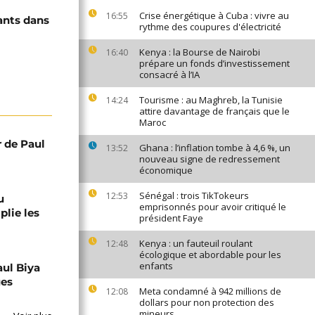
Crise énergétique à Cuba : vivre au
16:55
ants dans
rythme des coupures d'électricité
Kenya : la Bourse de Nairobi
16:40
prépare un fonds d’investissement
consacré à l’IA
Tourisme : au Maghreb, la Tunisie
14:24
attire davantage de français que le
Maroc
r de Paul
Ghana : l’inflation tombe à 4,6 %, un
13:52
nouveau signe de redressement
économique
Sénégal : trois TikTokeurs
12:53
u
emprisonnés pour avoir critiqué le
lie les
président Faye
Kenya : un fauteuil roulant
12:48
écologique et abordable pour les
enfants
aul Biya
ues
Meta condamné à 942 millions de
12:08
dollars pour non protection des
mineurs