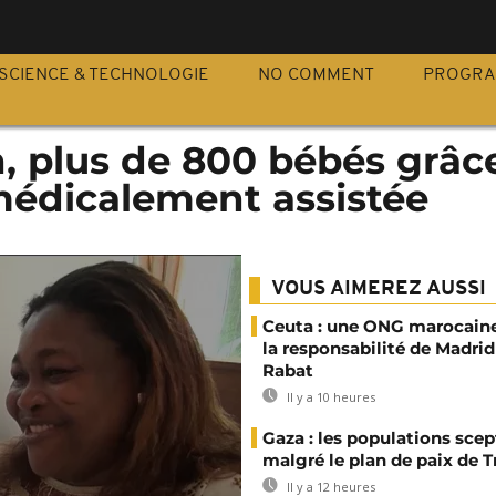
S
SCIENCE & TECHNOLOGIE
NO COMMENT
PROGR
 plus de 800 bébés grâce
médicalement assistée
VOUS AIMEREZ AUSSI
Ceuta : une ONG marocaine
la responsabilité de Madrid
Rabat
Il y a 10 heures
Gaza : les populations sce
malgré le plan de paix de 
Il y a 12 heures