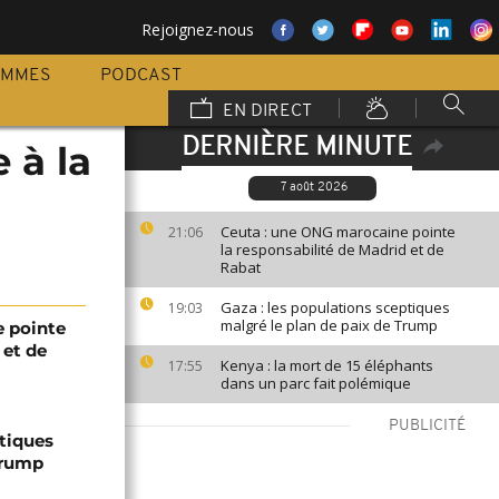
Rejoignez-nous
AMMES
PODCAST
EN DIRECT
DERNIÈRE MINUTE
 à la
7 août 2026
Ceuta : une ONG marocaine pointe
21:06
la responsabilité de Madrid et de
Rabat
Gaza : les populations sceptiques
19:03
malgré le plan de paix de Trump
 pointe
 et de
Kenya : la mort de 15 éléphants
17:55
dans un parc fait polémique
PUBLICITÉ
ptiques
Trump