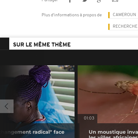
Partager
CAMEROUN
Plus d'informations à propos de
RECHERCHE
SUR LE MÊME THÈME
01:03
changement radical" face
Un moustique inva
les villes africaines