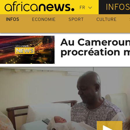
Passer
INFO
au
contenu
INFOS
ECONOMIE
SPORT
CULTURE
principal
Au Cameroun,
procréation 