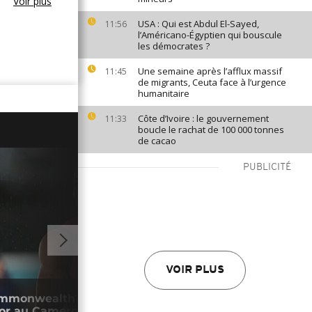
Voir plus
USA : Qui est Abdul El-Sayed,
11:56
l’Américano-Égyptien qui bouscule
les démocrates ?
Une semaine après l’afflux massif
11:45
de migrants, Ceuta face à l’urgence
humanitaire
Côte d’Ivoire : le gouvernement
11:33
boucle le rachat de 100 000 tonnes
de cacao
PUBLICITÉ
01:51
VOIR PLUS
mmonwealth : Eseme s’impose sur 100
L'ér
l’or au Cameroun
poli