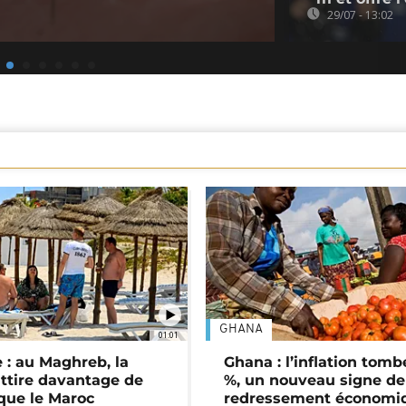
29/07 - 13:02
GHANA
01:01
 : au Maghreb, la
Ghana : l’inflation tomb
attire davantage de
%, un nouveau signe de
 que le Maroc
redressement économi