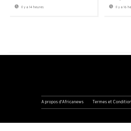
Il y a 14 heures
Il y a 16 h
A propos d'Africanews
Termes et Conditio