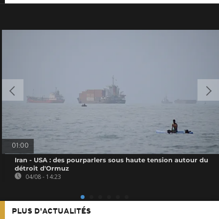
01:00
Iran - USA : des pourparlers sous haute tension autour du
détroit d'Ormuz
04/08 - 14:23
PLUS D'ACTUALITÉS