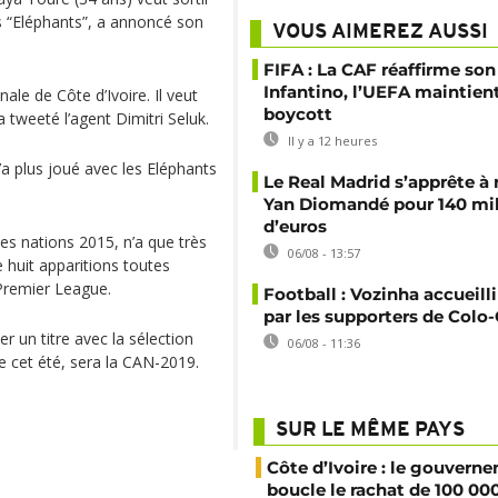
es “Eléphants”, a annoncé son
VOUS AIMEREZ AUSSI
FIFA : La CAF réaffirme son
Infantino, l’UEFA maintien
le de Côte d’Ivoire. Il veut
boycott
 tweeté l’agent Dimitri Seluk.
Il y a 12 heures
’a plus joué avec les Eléphants
Le Real Madrid s’apprête à 
Yan Diomandé pour 140 mil
d’euros
des nations 2015, n’a que très
06/08 - 13:57
e huit apparitions toutes
Premier League.
Football : Vozinha accueill
par les supporters de Colo
 un titre avec la sélection
06/08 - 11:36
ie cet été, sera la CAN-2019.
SUR LE MÊME PAYS
Côte d’Ivoire : le gouvern
boucle le rachat de 100 00