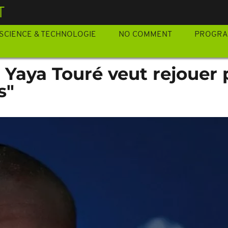
T
SCIENCE & TECHNOLOGIE
NO COMMENT
PROGR
 : Yaya Touré veut rejouer
s"