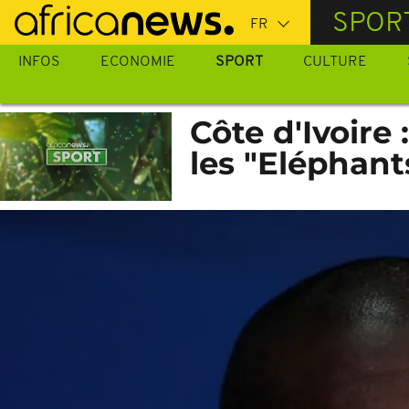
Passer
SPOR
au
contenu
INFOS
ECONOMIE
SPORT
CULTURE
principal
Côte d'Ivoire
les "Eléphant