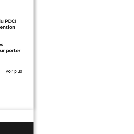
 du PDCI
tention
es
ur porter
Voir plus