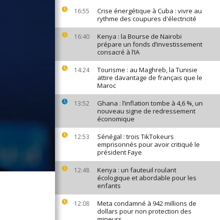
Crise énergétique à Cuba : vivre au
16:55
rythme des coupures d'électricité
Kenya : la Bourse de Nairobi
16:40
prépare un fonds d’investissement
consacré à l’IA
Tourisme : au Maghreb, la Tunisie
14:24
attire davantage de français que le
Maroc
Ghana : l’inflation tombe à 4,6 %, un
13:52
nouveau signe de redressement
économique
Sénégal : trois TikTokeurs
12:53
emprisonnés pour avoir critiqué le
président Faye
Kenya : un fauteuil roulant
12:48
écologique et abordable pour les
enfants
Meta condamné à 942 millions de
12:08
dollars pour non protection des
mineurs