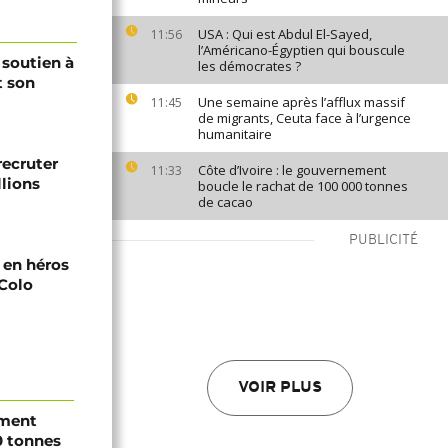
USA : Qui est Abdul El-Sayed,
11:56
l’Américano-Égyptien qui bouscule
 soutien à
les démocrates ?
t son
Une semaine après l’afflux massif
11:45
de migrants, Ceuta face à l’urgence
humanitaire
recruter
Côte d’Ivoire : le gouvernement
11:33
lions
boucle le rachat de 100 000 tonnes
de cacao
PUBLICITÉ
i en héros
-Colo
VOIR PLUS
ement
0 tonnes