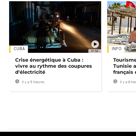
CUBA
INFO
01:54
Crise énergétique à Cuba :
Tourisme
vivre au rythme des coupures
Tunisie 
d'électricité
français
Il y a 5 heures
Il y a 8 h