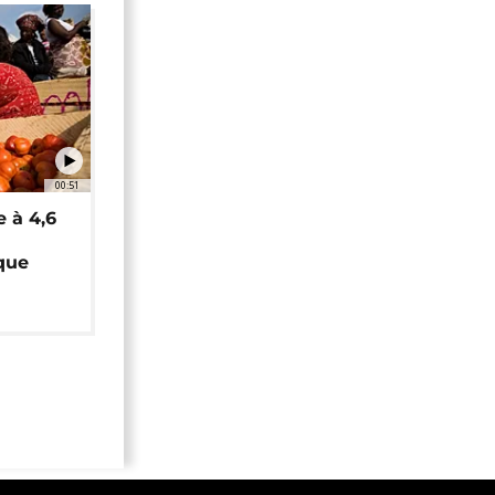
00:51
e à 4,6
que