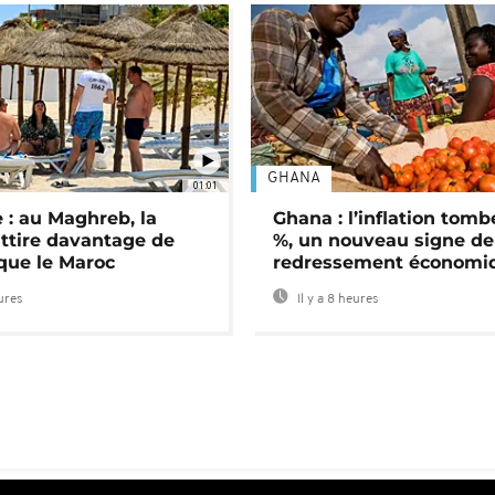
GHANA
01:01
 : au Maghreb, la
Ghana : l’inflation tomb
attire davantage de
%, un nouveau signe de
 que le Maroc
redressement économi
eures
Il y a 8 heures