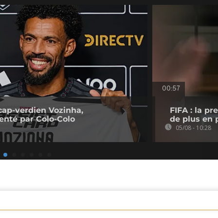
00:57
cap-verdien Vozinha,
FIFA : la p
senté par Colo-Colo
de plus en p
05/08 - 10:28