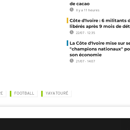
de cacao
Il y a 11 heures
Côte d'Ivoire : 6 militants
libérés après 9 mois de dé
22/07 - 12:35
La Côte d'Ivoire mise sur s
"champions nationaux" po
son économie
21/07 - 14:07
RE
FOOTBALL
YAYA TOURÉ