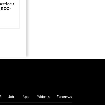
ustice :
e RDC-
é
Jobs
Apps
Widgets
Euronews