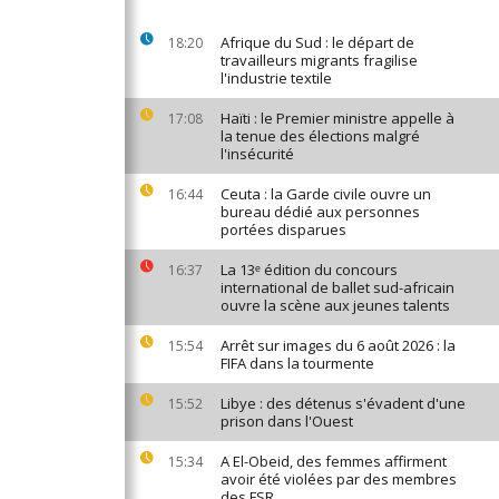
Afrique du Sud : le départ de
18:20
travailleurs migrants fragilise
l'industrie textile
Haïti : le Premier ministre appelle à
17:08
la tenue des élections malgré
l'insécurité
Ceuta : la Garde civile ouvre un
16:44
bureau dédié aux personnes
portées disparues
La 13ᵉ édition du concours
16:37
international de ballet sud-africain
ouvre la scène aux jeunes talents
Arrêt sur images du 6 août 2026 : la
15:54
FIFA dans la tourmente
Libye : des détenus s'évadent d'une
15:52
prison dans l'Ouest
A El-Obeid, des femmes affirment
15:34
avoir été violées par des membres
des FSR