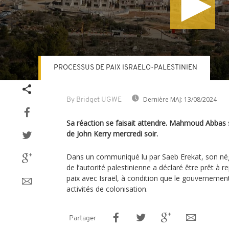
PROCESSUS DE PAIX ISRAELO-PALESTINIEN
Volume
90%
Dernière MAJ:
13/08/2024
By Bridget UGWE
Sa réaction se faisait attendre. Mahmoud Abbas s
de John Kerry mercredi soir.
Dans un communiqué lu par Saeb Erekat, son négo
de l’autorité palestinienne a déclaré être prêt à 
paix avec Israël, à condition que le gouvernemen
activités de colonisation.
Partager