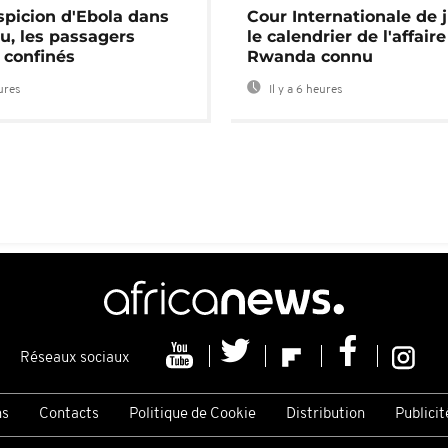
spicion d'Ebola dans
Cour Internationale de j
u, les passagers
le calendrier de l'affair
 confinés
Rwanda connu
eures
Il y a 6 heures
Réseaux sociaux
ns
Contacts
Politique de Cookie
Distribution
Publicit