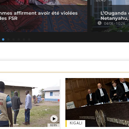
01:45
mmes affirment avoir été violées
L’Ouganda 
des FSR
Netanyahu, 
04/08 - 10:26
KIGALI
02:05