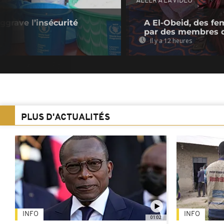
ALLER À LA VIDEO
ggrave l’insécurité
A El-Obeid, des fe
par des membres 
Il y a 12 heures
PLUS D'ACTUALITÉS
INFO
INFO
01:02