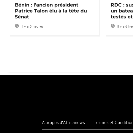
Bénin : l'ancien président
RDC : su
Patrice Talon élu à la tête du
un batea
Sénat
testés et
Il y a 5 heures
Il y a 6 h
A propos d'Africanews
Termes et Conditio