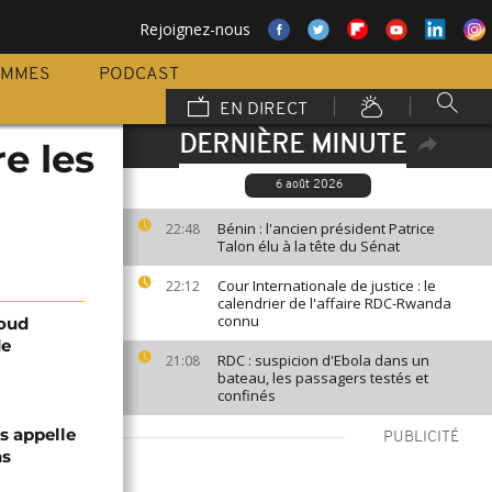
Rejoignez-nous
AMMES
PODCAST
EN DIRECT
DERNIÈRE MINUTE
e les
6 août 2026
Bénin : l'ancien président Patrice
22:48
Talon élu à la tête du Sénat
Cour Internationale de justice : le
22:12
calendrier de l'affaire RDC-Rwanda
connu
moud
de
RDC : suspicion d'Ebola dans un
21:08
bateau, les passagers testés et
confinés
 appelle
PUBLICITÉ
ns