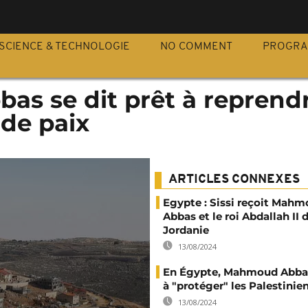
S
SCIENCE & TECHNOLOGIE
NO COMMENT
PROGR
s se dit prêt à reprendr
 de paix
ARTICLES CONNEXES
Egypte : Sissi reçoit Mah
Abbas et le roi Abdallah II 
Jordanie
13/08/2024
En Égypte, Mahmoud Abbas
à "protéger" les Palestinie
13/08/2024