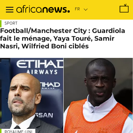
Passer
au
contenu
principal
SPORT
Football/Manchester City : Guardiola
fait le ménage, Yaya Touré, Samir
Nasri, Wilfried Boni ciblés
ROYAUME-UNI