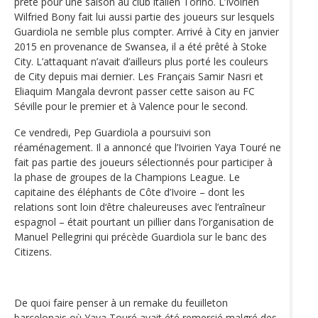
prêté pour une saison au club italien Torino. L’Ivoirien
Wilfried Bony fait lui aussi partie des joueurs sur lesquels
Guardiola ne semble plus compter. Arrivé à City en janvier
2015 en provenance de Swansea, il a été prêté à Stoke
City. L’attaquant n’avait d’ailleurs plus porté les couleurs
de City depuis mai dernier. Les Français Samir Nasri et
Eliaquim Mangala devront passer cette saison au FC
Séville pour le premier et à Valence pour le second.
Ce vendredi, Pep Guardiola a poursuivi son
réaménagement. Il a annoncé que l’Ivoirien Yaya Touré ne
fait pas partie des joueurs sélectionnés pour participer à
la phase de groupes de la Champions League. Le
capitaine des éléphants de Côte d’Ivoire – dont les
relations sont loin d‘être chaleureuses avec l’entraîneur
espagnol – était pourtant un pillier dans l’organisation de
Manuel Pellegrini qui précède Guardiola sur le banc des
Citizens.
De quoi faire penser à un remake du feuilleton
barcelonais où Yaya Touré avait été remercié malgré des