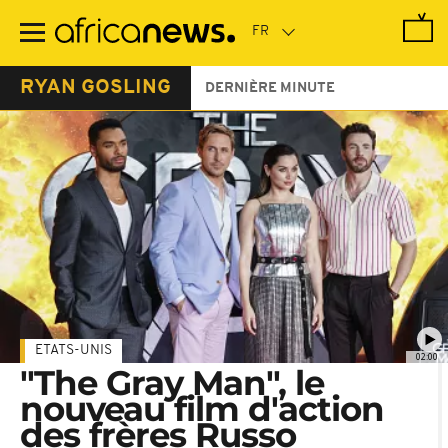
Passer
au
contenu
principal
RYAN GOSLING
DERNIÈRE MINUTE
ETATS-UNIS
02:00
"The Gray Man", le
nouveau film d'action
des frères Russo