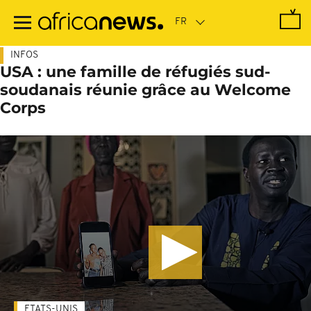
Passer
au
contenu
principal
INFOS
USA : une famille de réfugiés sud-
soudanais réunie grâce au Welcome
Corps
ETATS-UNIS