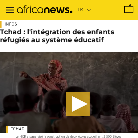
Passer
au
contenu
principal
INFOS
Tchad : l'intégration des enfants
réfugiés au système éducatif
TCHAD
Le HCR a supervisé la construction de deux écoles accueillant 2 500 élèves
-