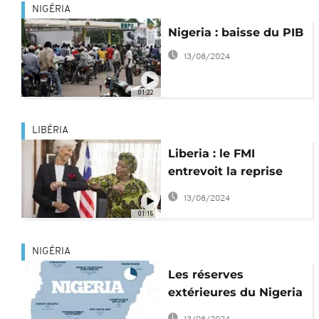
NIGÉRIA
Nigeria : baisse du PIB
13/08/2024
01:22
LIBÉRIA
Liberia : le FMI
entrevoit la reprise
économique
13/08/2024
01:16
NIGÉRIA
Les réserves
extérieures du Nigeria
ont perdu 112 millions