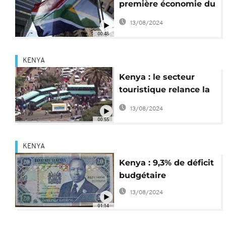
première économie du
continent
13/08/2024
00:48
KENYA
Kenya : le secteur
touristique relance la
croissance
13/08/2024
00:55
KENYA
Kenya : 9,3% de déficit
budgétaire
13/08/2024
01:14