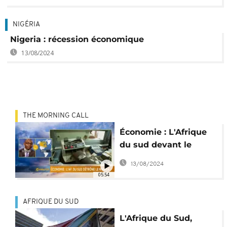
NIGÉRIA
Nigeria : récession économique
13/08/2024
THE MORNING CALL
Économie : L'Afrique
du sud devant le
Nigeria [The Morning
13/08/2024
Call]
05:54
AFRIQUE DU SUD
L'Afrique du Sud,