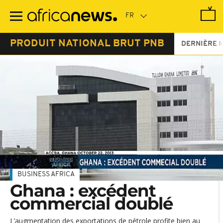
Passer
au
contenu
principal
PRODUIT NATIONAL BRUT PNB
DERNIÈRE 
BUSINESS AFRICA
Ghana : excédent
commercial doublé
L’augmentation des exportations de pétrole profite bien au