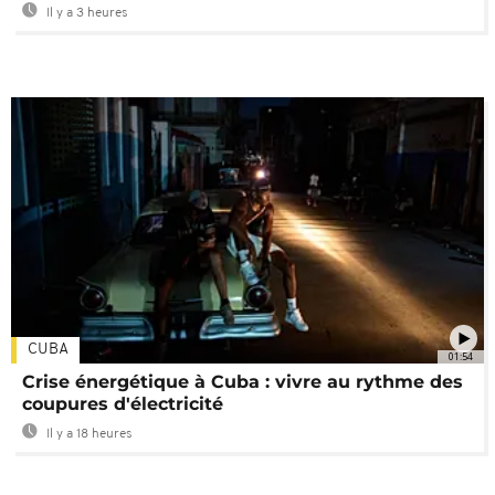
Il y a 3 heures
CUBA
01:54
Crise énergétique à Cuba : vivre au rythme des
coupures d'électricité
Il y a 18 heures