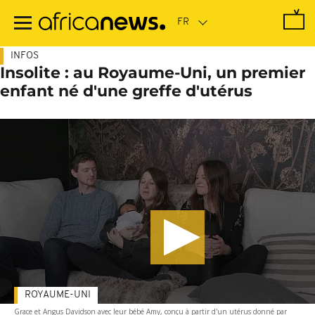
Passer
au
contenu
principal
INFOS
Insolite : au Royaume-Uni, un premier
enfant né d'une greffe d'utérus
ROYAUME-UNI
Grace et Angus Davidson avec leur bébé Amy, conçu à partir d'un utérus donné par