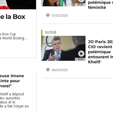
polémique 
09:40
féminité
e la Box
07/03/2025
SUISSE
la Box Cup
 World Boxing ...
JO Paris 202
CIO revient 
polémique
entourant 
10:43
Khelif
06/03/2025
oxeuse Imane
ainte pour
oral"
helif a déposé
des autorités
abus et le
e a fait l'objet en