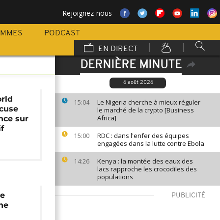
Rejoignez-nous
AMMES
PODCAST
EN DIRECT
DERNIÈRE MINUTE
6 août 2026
orld
Le Nigeria cherche à mieux réguler
15:04
xcuse
le marché de la crypto [Business
Africa]
nce sur
f
RDC : dans l'enfer des équipes
15:00
engagées dans la lutte contre Ebola
Kenya : la montée des eaux des
14:26
lacs rapproche les crocodiles des
populations
ne
PUBLICITÉ
ine