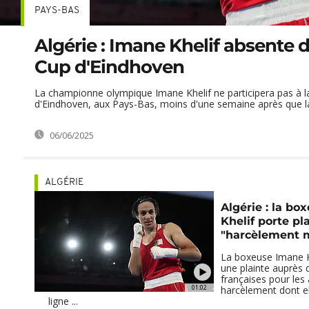
PAYS-BAS
Algérie : Imane Khelif absente d
Cup d'Eindhoven
La championne olympique Imane Khelif ne participera pas à 
d'Eindhoven, aux Pays-Bas, moins d'une semaine après que la
06/06/2025
ALGÉRIE
Algérie : la b
Khelif porte pl
"harcèlement m
La boxeuse Imane K
une plainte auprès 
françaises pour les 
01:02
harcèlement dont ell
ligne ...