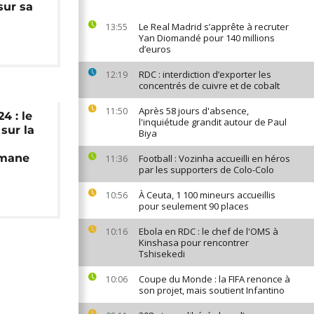
sur sa
Le Real Madrid s’apprête à recruter
13:55
Yan Diomandé pour 140 millions
d’euros
RDC : interdiction d’exporter les
12:19
concentrés de cuivre et de cobalt
Après 58 jours d'absence,
11:50
4 : le
l'inquiétude grandit autour de Paul
sur la
Biya
Imane
Football : Vozinha accueilli en héros
11:36
par les supporters de Colo-Colo
À Ceuta, 1 100 mineurs accueillis
10:56
pour seulement 90 places
Ebola en RDC : le chef de l'OMS à
10:16
Kinshasa pour rencontrer
Tshisekedi
Coupe du Monde : la FIFA renonce à
10:06
son projet, mais soutient Infantino